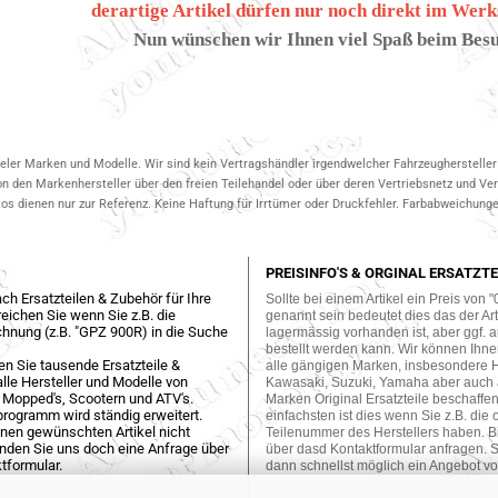
derartige Artikel dürfen nur noch direkt im Werk
Nun wünschen wir Ihnen viel Spaß beim Besu
ieler Marken und Modelle. Wir sind kein Vertragshändler irgendwelcher Fahrzeughersteller 
on den Markenhersteller über den freien Teilehandel oder über deren Vertriebsnetz und V
 dienen nur zur Referenz. Keine Haftung für Irrtümer oder Druckfehler. Farbabweichungen
PREISINFO'S & ORGINAL ERSATZTE
ch Ersatzteilen & Zubehör für Ihre
Sollte bei einem Artikel ein Preis von "
eichen Sie wenn Sie z.B. die
genannt sein bedeutet dies das der Arti
hnung (z.B. "GPZ 900R) in die Suche
lagermässig vorhanden ist, aber ggf. a
bestellt werden kann. Wir können Ihne
en Sie tausende Ersatzteile &
alle gängigen Marken, insbesondere 
lle Hersteller und Modelle von
Kawasaki, Suzuki, Yamaha aber auch
 Mopped's, Scootern und ATV's.
Marken Original Ersatzteile beschaffe
programm wird ständig erweitert.
einfachsten ist dies wenn Sie z.B. die 
einen gewünschten Artikel nicht
Teilenummer des Herstellers haben. Bi
enden Sie uns doch eine Anfrage über
über dasd Kontaktformular anfragen. S
tformular.
dann schnellst möglich ein Angebot vo