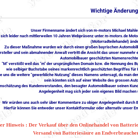
Wichtige Änderung 
Unser Firmenname ändert sich von m-motors Michael Mahler
 sich leider nach mittlerweilen 10 Jahren Webpräsenz unter m-motors.de Mot
(Motorradteilehandel) änd
Zu dieser Maßnahme wurden wir durch einen großen bayrischen Automobi
rsteller und sein abmahnender Anwalt vertritt die Ansicht das unser nunmeh
Automobilbauer geschützten Namensrechte 
"M" verstößt weil das "m" der ursprünglichen Domain bzw. die Nennung des B
wie selbiger Buchstabe seines markenrechtlich geschützten Begriffes für 
e uns die weitere "gewerbliche Nutzung" dieses Namens untersagt, da man de
sein könnten sich auf einer Website des grossen Auto
inschätzung des Kundenverstandes, den besagter Automobilbauer seinen Kunden
Angelegenheit mag sich jeder sein eigenes Bild machen 
Wir würden uns auch sehr über Kommentare zu obiger Angelegenheit durch B
Hierfür können Sie entweder unser Kontaktformular oder alternativ unse
er Hinweis : Der Verkauf über den Onlinehandel von Batteri
Versand von Batteriesäure an Endverbraucher 