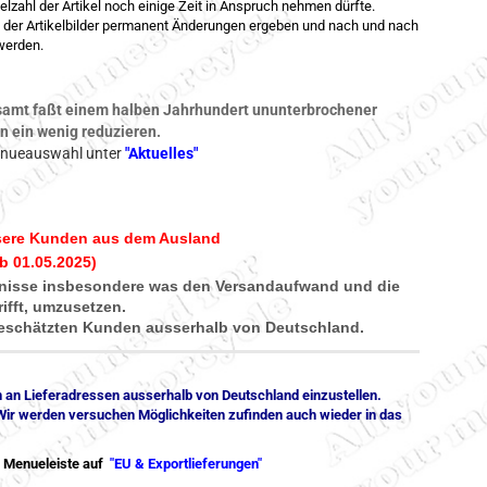
lzahl der Artikel noch einige Zeit in Anspruch nehmen dürfte.
e der Artikelbilder permanent Änderungen ergeben und nach und nach
werden.
samt faßt einem halben Jahrhundert ununterbrochener
n ein wenig reduzieren.
enueauswahl unter
"Aktuelles"
sere Kunden aus dem Ausland
b 01.05.2025)
ernisse insbesondere was den Versandaufwand und die
ifft, umzusetzen.
 geschätzten Kunden ausserhalb von Deutschland.
en an Lieferadressen ausserhalb von Deutschland einzustellen.
 Wir werden versuchen Möglichkeiten zufinden auch wieder in das
n Menueleiste auf
"EU & Exportlieferungen"