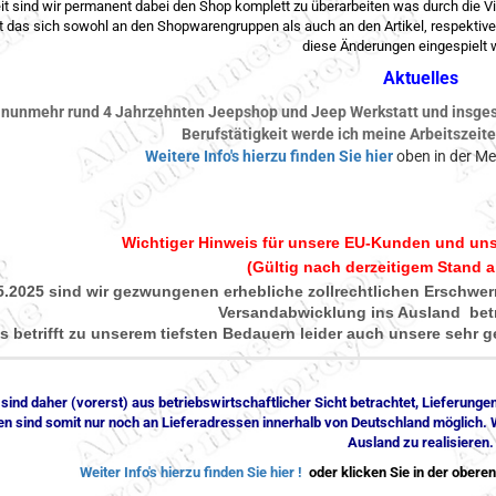
it sind wir permanent dabei den Shop komplett zu überarbeiten was durch die Vie
 das sich sowohl an den Shopwarengruppen als auch an den Artikel, respektiv
diese Änderungen eingespielt 
Aktuelles
nunmehr rund 4 Jahrzehnten Jeepshop und Jeep Werkstatt und insge
Berufstätigkeit werde ich meine Arbeitszeite
Weitere Info's hierzu finden
Sie hier
oben in der M
Wichtiger Hinweis für unsere EU-Kunden und un
(Gültig nach derzeitigem Stand a
5.2025 sind wir gezwungenen erhebliche zollrechtlichen Erschw
Versandabwicklung ins Ausland betr
s betrifft zu unserem tiefsten Bedauern leider auch unsere sehr
 sind daher (vorerst) aus betriebswirtschaftlicher Sicht betrachtet, Lieferung
en sind somit nur noch an Lieferadressen innerhalb von Deutschland möglich.
Ausland zu realisieren.
Weiter Info's hierzu finden Sie hier !
oder klicken Sie in der obere