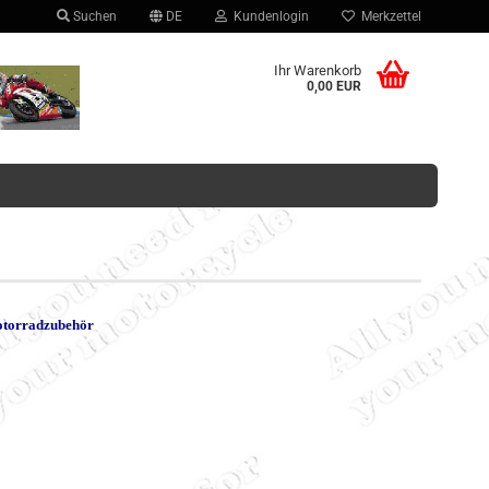
Suchen
DE
Kundenlogin
Merkzettel
hlen
Ihr Warenkorb
0,00 EUR
Konto erstellen
otorradzubehör
Passwort vergessen?