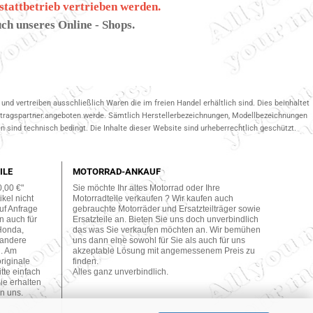
stattbetrieb vertrieben werden.
ch unseres Online - Shops.
und vertreiben ausschließlich Waren die im freien Handel erhältlich sind. Dies beinhaltet
ertragspartner.angeboten werde. Sämtlich Herstellerbezeichnungen, Modellbezeichnungen
 sind technisch bedingt. Die Inhalte dieser Website sind urheberrechtlich geschützt.
ILE
MOTORRAD-ANKAUF
0,00 €"
Sie möchte Ihr altes Motorrad oder Ihre
kel nicht
Motorradteile verkaufen ? Wir kaufen auch
uf Anfrage
gebrauchte Motorräder und Ersatzteilträger sowie
n auch für
Ersatzteile an. Bieten Sie uns doch unverbindlich
Honda,
das was Sie verkaufen möchten an. Wir bemühen
 andere
uns dann eine sowohl für Sie als auch für uns
n. Am
akzeptable Lösung mit angemessenem Preis zu
originale
finden.
tte einfach
Alles ganz unverbindlich.
ie erhalten
n uns.