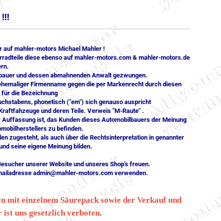
!!!
 auf mahler-motors Michael Mahler !
orradteile diese ebenso auf mahler-motors.com & mahler-motors.de
ern.
lbauer und dessen abmahnenden Anwalt gezwungen.
r ehemaliger Firmenname gegen die per Markenrecht durch diesen
für die Bezeichnung
uchstabens, phonetisch ("em") sich genauso auspricht
Kraftfahzeuge und deren Teile. Verweis "M-Raute" .
r Auffassung ist, das Kunden dieses Automobilbauers der Meinung
mobilherstellers zu befinden.
 zugesteht, als auch über die Rechtsinterpretation in genannter
und seine eigene Meinung bilden.
esucher unserer Website und unseres Shop's freuen.
r Emailadresse admin@mahler-motors.com verwenden.
en mit einzelnem Säurepack sowie der Verkauf und
ist uns gesetzlich verboten.