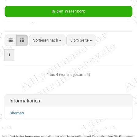
In den Warenkorb
Sortieren nach
8 pro Seite
1
1
bis
4
(von insgesamt
4
)
Informationen
Sitemap
Wir sind freier Importeur und Händler von Ersatzteilen und Zubehörteilen für Fahrzeuge