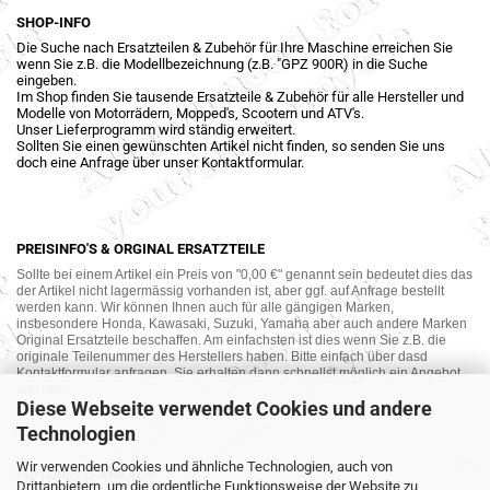
SHOP-INFO
Die Suche nach Ersatzteilen & Zubehör für Ihre Maschine erreichen Sie
wenn Sie z.B. die Modellbezeichnung (z.B. "GPZ 900R) in die Suche
eingeben.
Im Shop finden Sie tausende Ersatzteile & Zubehör für alle Hersteller und
Modelle von Motorrädern, Mopped's, Scootern und ATV's.
Unser Lieferprogramm wird ständig erweitert.
Sollten Sie einen gewünschten Artikel nicht finden, so senden Sie uns
doch eine Anfrage über unser Kontaktformular.
PREISINFO'S & ORGINAL ERSATZTEILE
Sollte bei einem Artikel ein Preis von "0,00 €" genannt sein bedeutet dies das
der Artikel nicht lagermässig vorhanden ist, aber ggf. auf Anfrage bestellt
werden kann. Wir können Ihnen auch für alle gängigen Marken,
insbesondere Honda, Kawasaki, Suzuki, Yamaha aber auch andere Marken
Original Ersatzteile beschaffen. Am einfachsten ist dies wenn Sie z.B. die
originale Teilenummer des Herstellers haben. Bitte einfach über dasd
Kontaktformular anfragen. Sie erhalten dann schnellst möglich ein Angebot
von uns.
Diese Webseite verwendet Cookies und andere
Technologien
Wir verwenden Cookies und ähnliche Technologien, auch von
MOTORRAD-ANKAUF
Drittanbietern, um die ordentliche Funktionsweise der Website zu