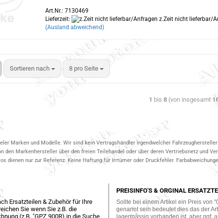
Art.Nr.: 7130469
Lieferzeit:
z.Zeit nicht lieferbar/
(Ausland abweichend)
Sortieren nach
8 pro Seite
1
bis
8
(von insgesamt
1
ieler Marken und Modelle. Wir sind kein Vertragshändler irgendwelcher Fahrzeughersteller 
on den Markenhersteller über den freien Teilehandel oder über deren Vertriebsnetz und V
 dienen nur zur Referenz. Keine Haftung für Irrtümer oder Druckfehler. Farbabweichungen
PREISINFO'S & ORGINAL ERSATZTE
ch Ersatzteilen & Zubehör für Ihre
Sollte bei einem Artikel ein Preis von "
eichen Sie wenn Sie z.B. die
genannt sein bedeutet dies das der Arti
hnung (z.B. "GPZ 900R) in die Suche
lagermässig vorhanden ist, aber ggf. a