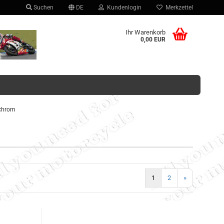
Suchen
DE
Kundenlogin
Merkzettel
hlen
Ihr Warenkorb
0,00 EUR
chrom
Konto erstellen
Passwort vergessen?
1
2
»