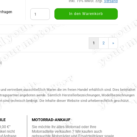
inkl. 19% MwSt. zzgl.
Versand
Anfragen
In den Warenkorb
1
2
»
6
)
und vertreiben ausschließlich Waren die im freien Handel erhältlich sind. Dies beinhaltet
ertragspartner.angeboten werde. Sämtlich Herstellerbezeichnungen, Modellbezeichnungen
 sind technisch bedingt. Die Inhalte dieser Website sind urheberrechtlich geschützt.
ILE
MOTORRAD-ANKAUF
0,00 €"
Sie möchte Ihr altes Motorrad oder Ihre
kel nicht
Motorradteile verkaufen ? Wir kaufen auch
uf Anfrage
gebrauchte Motorräder und Ersatzteilträger sowie