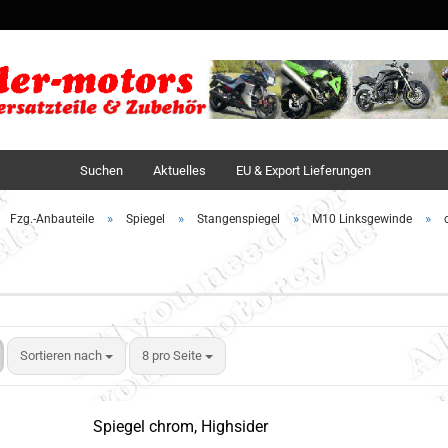
Sprache auswä
Lieferland
Suchen
Aktuelles
EU & Export Lieferungen
»
»
»
»
Fzg.-Anbauteile
Spiegel
Stangenspiegel
M10 Linksgewinde
Sortieren nach
8 pro Seite
Spiegel chrom, Highsider