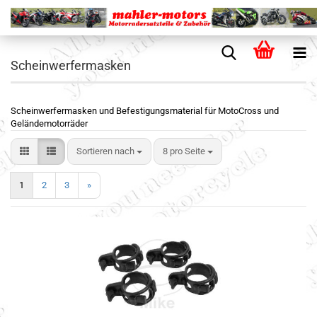
Scheinwerfermasken
Scheinwerfermasken und Befestigungsmaterial für MotoCross und
Geländemotorräder
Sortieren nach
8 pro Seite
1
2
3
»