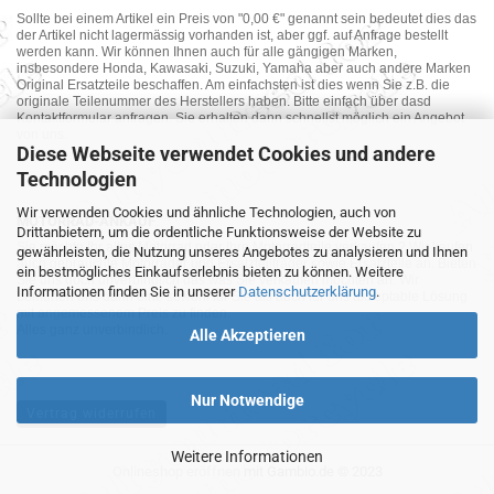
Sollte bei einem Artikel ein Preis von "0,00 €" genannt sein bedeutet dies das
der Artikel nicht lagermässig vorhanden ist, aber ggf. auf Anfrage bestellt
werden kann. Wir können Ihnen auch für alle gängigen Marken,
insbesondere Honda, Kawasaki, Suzuki, Yamaha aber auch andere Marken
Original Ersatzteile beschaffen. Am einfachsten ist dies wenn Sie z.B. die
originale Teilenummer des Herstellers haben. Bitte einfach über dasd
Kontaktformular anfragen. Sie erhalten dann schnellst möglich ein Angebot
von uns.
Diese Webseite verwendet Cookies und andere
Technologien
Wir verwenden Cookies und ähnliche Technologien, auch von
MOTORRAD-ANKAUF
Drittanbietern, um die ordentliche Funktionsweise der Website zu
Sie möchte Ihr altes Motorrad oder Ihre Motorradteile verkaufen ? Wir kaufen
gewährleisten, die Nutzung unseres Angebotes zu analysieren und Ihnen
auch gebrauchte Motorräder und Ersatzteilträger sowie Ersatzteile an. Bieten
ein bestmögliches Einkaufserlebnis bieten zu können. Weitere
Sie uns doch unverbindlich das was Sie verkaufen möchten an. Wir
Informationen finden Sie in unserer
Datenschutzerklärung
.
bemühen uns dann eine sowohl für Sie als auch für uns akzeptable Lösung
mit angemessenem Preis zu finden.
Alles ganz unverbindlich.
Alle Akzeptieren
Nur Notwendige
Vertrag widerrufen
Weitere Informationen
Onlineshop eröffnen
mit Gambio.de © 2023