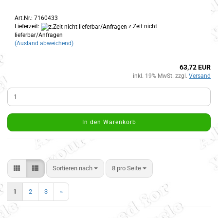
Art.Nr.: 7160433
Lieferzeit:
z.Zeit nicht
lieferbar/Anfragen
(Ausland abweichend)
63,72 EUR
inkl. 19% MwSt. zzgl.
Versand
In den Warenkorb
Sortieren nach
8 pro Seite
1
2
3
»