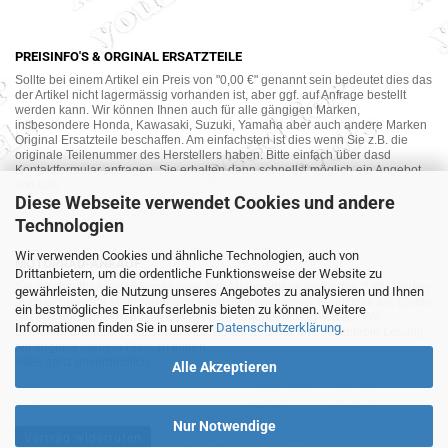
PREISINFO'S & ORGINAL ERSATZTEILE
Sollte bei einem Artikel ein Preis von "0,00 €" genannt sein bedeutet dies das
der Artikel nicht lagermässig vorhanden ist, aber ggf. auf Anfrage bestellt
werden kann. Wir können Ihnen auch für alle gängigen Marken,
insbesondere Honda, Kawasaki, Suzuki, Yamaha aber auch andere Marken
Original Ersatzteile beschaffen. Am einfachsten ist dies wenn Sie z.B. die
originale Teilenummer des Herstellers haben. Bitte einfach über dasd
Kontaktformular anfragen. Sie erhalten dann schnellst möglich ein Angebot
von uns.
Diese Webseite verwendet Cookies und andere
Technologien
Wir verwenden Cookies und ähnliche Technologien, auch von
MOTORRAD-ANKAUF
Drittanbietern, um die ordentliche Funktionsweise der Website zu
Sie möchte Ihr altes Motorrad oder Ihre Motorradteile verkaufen ? Wir kaufen
gewährleisten, die Nutzung unseres Angebotes zu analysieren und Ihnen
auch gebrauchte Motorräder und Ersatzteilträger sowie Ersatzteile an. Bieten
ein bestmögliches Einkaufserlebnis bieten zu können. Weitere
Sie uns doch unverbindlich das was Sie verkaufen möchten an. Wir
Informationen finden Sie in unserer
Datenschutzerklärung
.
bemühen uns dann eine sowohl für Sie als auch für uns akzeptable Lösung
mit angemessenem Preis zu finden.
Alles ganz unverbindlich.
Alle Akzeptieren
Nur Notwendige
Vertrag widerrufen