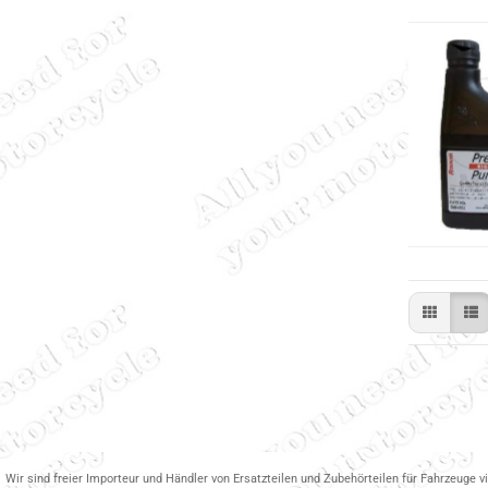
Wir sind freier Importeur und Händler von Ersatzteilen und Zubehörteilen für Fahrzeuge v