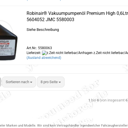
Robinair® Vakuumpumpenöl Premium High 0,6Ltr.
5604052 JMC 5580003
Siehe Beschreibung
Art.Nr.: 5580063
Lieferzeit:
z.Zeit nicht lieferbar/
(Ausland abweichend)
Sortieren nach
8 pro Seite
1
bis
6
(von insgesamt
6
ieler Marken und Modelle. Wir sind kein Vertragshändler irgendwelcher Fahrzeughersteller 