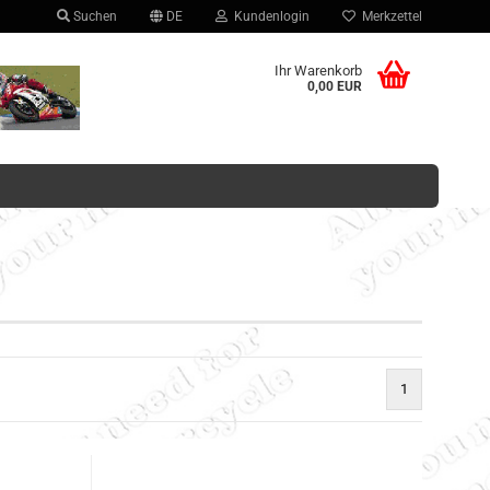
Suchen
DE
Kundenlogin
Merkzettel
hlen
Ihr Warenkorb
0,00 EUR
Konto erstellen
Passwort vergessen?
1