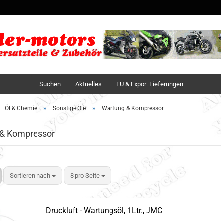
Sprache auswä
Lieferland
Suchen
Aktuelles
EU & Export Lieferungen
»
»
Öl & Chemie
Sonstige Öle
Wartung & Kompressor
 & Kompressor
Sortieren nach
8 pro Seite
Druckluft - Wartungsöl, 1Ltr., JMC