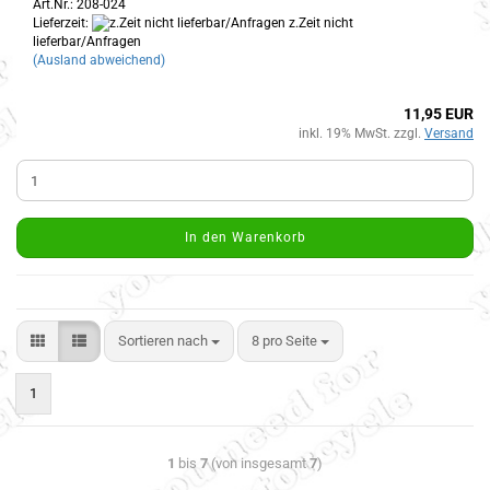
Art.Nr.: 208-024
Lieferzeit:
z.Zeit nicht
lieferbar/Anfragen
(Ausland abweichend)
11,95 EUR
inkl. 19% MwSt. zzgl.
Versand
In den Warenkorb
Sortieren nach
8 pro Seite
1
1
bis
7
(von insgesamt
7
)