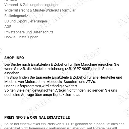
Versand- & Zahlungsbedingungen
Widerrufsrecht & Muster-Widerrufsformular
Batteriegesetz
EU und Export Lieferungen
AGB
Privatsphäre und Datenschutz
Cookie Einstellungen
SHOP-INFO
Die Suche nach Ersatzteilen & Zubehör für Ihre Maschine erreichen Sie
wenn Sie z.B. die Modellbezeichnung (z.B. "GPZ 900R) in die Suche
eingeben.
Im Shop finden Sie tausende Ersatzteile & Zubehör für alle Hersteller und
Modelle von Motorrädern, Mopped's, Scootern und ATV's.
Unser Lieferprogramm wird ständig erweitert.
Sollten Sie einen gewünschten Artikel nicht finden, so senden Sie uns
doch eine Anfrage über unser Kontaktformular.
PREISINFO'S & ORGINAL ERSATZTEILE
Sollte bei einem Artikel ein Preis von "0,00 €" genannt sein bedeutet dies das
der Artikel nicht lagermässig vorhanden ist, aber ggf. auf Anfrage bestellt