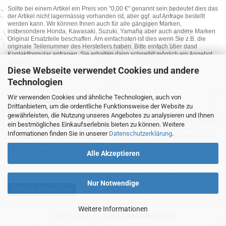
Sollte bei einem Artikel ein Preis von "0,00 €" genannt sein bedeutet dies das
der Artikel nicht lagermässig vorhanden ist, aber ggf. auf Anfrage bestellt
werden kann. Wir können Ihnen auch für alle gängigen Marken,
insbesondere Honda, Kawasaki, Suzuki, Yamaha aber auch andere Marken
Original Ersatzteile beschaffen. Am einfachsten ist dies wenn Sie z.B. die
originale Teilenummer des Herstellers haben. Bitte einfach über dasd
Kontaktformular anfragen. Sie erhalten dann schnellst möglich ein Angebot
von uns.
Diese Webseite verwendet Cookies und andere
Technologien
Wir verwenden Cookies und ähnliche Technologien, auch von
MOTORRAD-ANKAUF
Drittanbietern, um die ordentliche Funktionsweise der Website zu
Sie möchte Ihr altes Motorrad oder Ihre Motorradteile verkaufen ? Wir kaufen
gewährleisten, die Nutzung unseres Angebotes zu analysieren und Ihnen
auch gebrauchte Motorräder und Ersatzteilträger sowie Ersatzteile an. Bieten
ein bestmögliches Einkaufserlebnis bieten zu können. Weitere
Sie uns doch unverbindlich das was Sie verkaufen möchten an. Wir
Informationen finden Sie in unserer
Datenschutzerklärung
.
bemühen uns dann eine sowohl für Sie als auch für uns akzeptable Lösung
mit angemessenem Preis zu finden.
Alles ganz unverbindlich.
Alle Akzeptieren
Nur Notwendige
Vertrag widerrufen
Weitere Informationen
Onlineshop eröffnen
mit Gambio.de © 2023