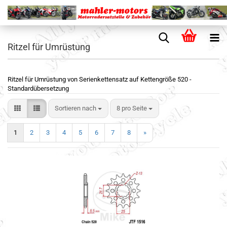
Ritzel für Umrüstung
Ritzel für Umrüstung von Serienkettensatz auf Kettengröße 520 -
Standardübersetzung
Sortieren nach
8 pro Seite
1
2
3
4
5
6
7
8
»