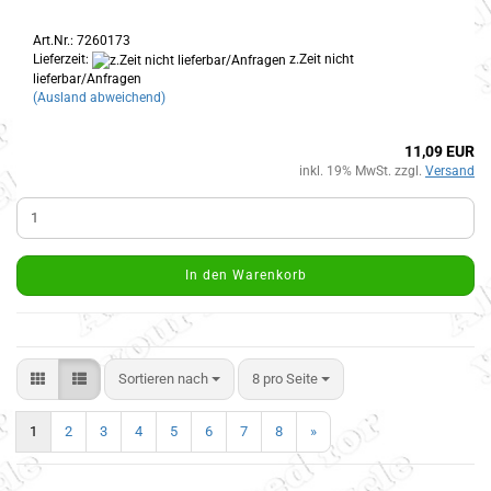
Art.Nr.: 7260173
Lieferzeit:
z.Zeit nicht
lieferbar/Anfragen
(Ausland abweichend)
11,09 EUR
inkl. 19% MwSt. zzgl.
Versand
In den Warenkorb
Sortieren nach
8 pro Seite
1
2
3
4
5
6
7
8
»