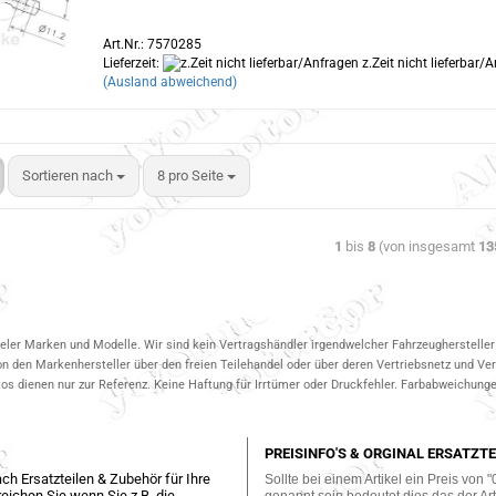
Art.Nr.: 7570285
Lieferzeit:
z.Zeit nicht lieferbar/
(Ausland abweichend)
Sortieren nach
8 pro Seite
1
bis
8
(von insgesamt
13
ieler Marken und Modelle. Wir sind kein Vertragshändler irgendwelcher Fahrzeughersteller 
on den Markenhersteller über den freien Teilehandel oder über deren Vertriebsnetz und V
 dienen nur zur Referenz. Keine Haftung für Irrtümer oder Druckfehler. Farbabweichungen
PREISINFO'S & ORGINAL ERSATZTE
ch Ersatzteilen & Zubehör für Ihre
Sollte bei einem Artikel ein Preis von "
eichen Sie wenn Sie z.B. die