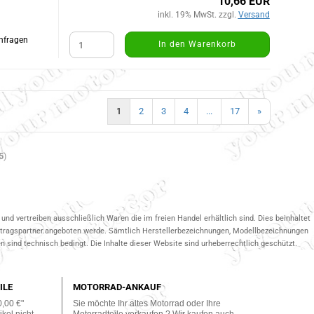
10,66 EUR
inkl. 19% MwSt. zzgl.
Versand
Anfragen
In den Warenkorb
1
2
3
4
...
17
»
5
)
und vertreiben ausschließlich Waren die im freien Handel erhältlich sind. Dies beinhaltet
ertragspartner.angeboten werde. Sämtlich Herstellerbezeichnungen, Modellbezeichnungen
 sind technisch bedingt. Die Inhalte dieser Website sind urheberrechtlich geschützt.
ILE
MOTORRAD-ANKAUF
0,00 €"
Sie möchte Ihr altes Motorrad oder Ihre