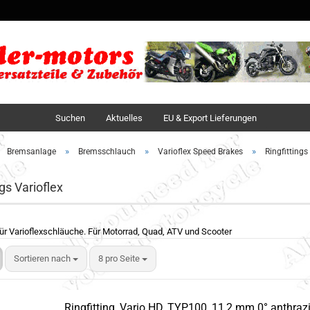
Sprache auswä
Lieferland
Suchen
Aktuelles
EU & Export Lieferungen
»
»
»
Bremsanlage
Bremsschlauch
Varioflex Speed Brakes
Ringfittings
ngs Varioflex
 für Varioflexschläuche. Für Motorrad, Quad, ATV und Scooter
Sortieren nach
8 pro Seite
Ringfitting, Vario HD, TYP100, 11,2 mm 0° anthrazi