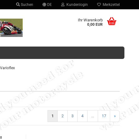
Suchen
DE
Kundenlogin
Merkzettel
hlen
Ihr Warenkorb
0,00 EUR
 Varioflex
Konto erstellen
Passwort vergessen?
1
2
3
4
...
17
»
t