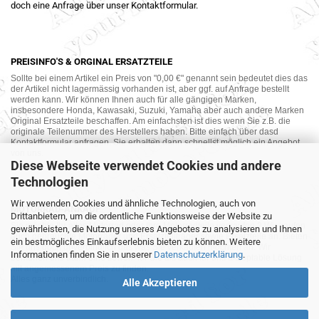
doch eine Anfrage über unser Kontaktformular.
PREISINFO'S & ORGINAL ERSATZTEILE
Sollte bei einem Artikel ein Preis von "0,00 €" genannt sein bedeutet dies das
der Artikel nicht lagermässig vorhanden ist, aber ggf. auf Anfrage bestellt
werden kann. Wir können Ihnen auch für alle gängigen Marken,
insbesondere Honda, Kawasaki, Suzuki, Yamaha aber auch andere Marken
Original Ersatzteile beschaffen. Am einfachsten ist dies wenn Sie z.B. die
originale Teilenummer des Herstellers haben. Bitte einfach über dasd
Kontaktformular anfragen. Sie erhalten dann schnellst möglich ein Angebot
von uns.
Diese Webseite verwendet Cookies und andere
Technologien
Wir verwenden Cookies und ähnliche Technologien, auch von
MOTORRAD-ANKAUF
Drittanbietern, um die ordentliche Funktionsweise der Website zu
Sie möchte Ihr altes Motorrad oder Ihre Motorradteile verkaufen ? Wir kaufen
gewährleisten, die Nutzung unseres Angebotes zu analysieren und Ihnen
auch gebrauchte Motorräder und Ersatzteilträger sowie Ersatzteile an. Bieten
ein bestmögliches Einkaufserlebnis bieten zu können. Weitere
Sie uns doch unverbindlich das was Sie verkaufen möchten an. Wir
Informationen finden Sie in unserer
Datenschutzerklärung
.
bemühen uns dann eine sowohl für Sie als auch für uns akzeptable Lösung
mit angemessenem Preis zu finden.
Alles ganz unverbindlich.
Alle Akzeptieren