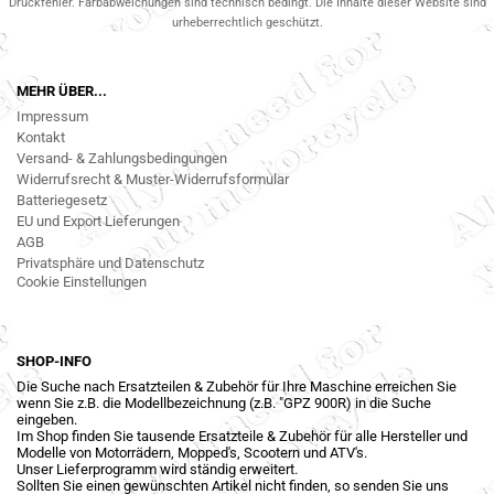
Druckfehler. Farbabweichungen sind technisch bedingt. Die Inhalte dieser Website sind
urheberrechtlich geschützt.
MEHR ÜBER...
Impressum
Kontakt
Versand- & Zahlungsbedingungen
Widerrufsrecht & Muster-Widerrufsformular
Batteriegesetz
EU und Export Lieferungen
AGB
Privatsphäre und Datenschutz
Cookie Einstellungen
SHOP-INFO
Die Suche nach Ersatzteilen & Zubehör für Ihre Maschine erreichen Sie
wenn Sie z.B. die Modellbezeichnung (z.B. "GPZ 900R) in die Suche
eingeben.
Im Shop finden Sie tausende Ersatzteile & Zubehör für alle Hersteller und
Modelle von Motorrädern, Mopped's, Scootern und ATV's.
Unser Lieferprogramm wird ständig erweitert.
Sollten Sie einen gewünschten Artikel nicht finden, so senden Sie uns