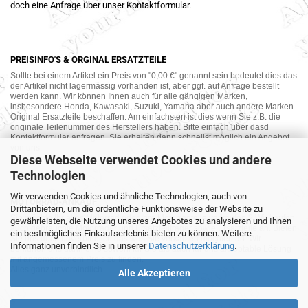
doch eine Anfrage über unser Kontaktformular.
PREISINFO'S & ORGINAL ERSATZTEILE
Sollte bei einem Artikel ein Preis von "0,00 €" genannt sein bedeutet dies das
der Artikel nicht lagermässig vorhanden ist, aber ggf. auf Anfrage bestellt
werden kann. Wir können Ihnen auch für alle gängigen Marken,
insbesondere Honda, Kawasaki, Suzuki, Yamaha aber auch andere Marken
Original Ersatzteile beschaffen. Am einfachsten ist dies wenn Sie z.B. die
originale Teilenummer des Herstellers haben. Bitte einfach über dasd
Kontaktformular anfragen. Sie erhalten dann schnellst möglich ein Angebot
von uns.
Diese Webseite verwendet Cookies und andere
Technologien
Wir verwenden Cookies und ähnliche Technologien, auch von
MOTORRAD-ANKAUF
Drittanbietern, um die ordentliche Funktionsweise der Website zu
Sie möchte Ihr altes Motorrad oder Ihre Motorradteile verkaufen ? Wir kaufen
gewährleisten, die Nutzung unseres Angebotes zu analysieren und Ihnen
auch gebrauchte Motorräder und Ersatzteilträger sowie Ersatzteile an. Bieten
ein bestmögliches Einkaufserlebnis bieten zu können. Weitere
Sie uns doch unverbindlich das was Sie verkaufen möchten an. Wir
Informationen finden Sie in unserer
Datenschutzerklärung
.
bemühen uns dann eine sowohl für Sie als auch für uns akzeptable Lösung
mit angemessenem Preis zu finden.
Alles ganz unverbindlich.
Alle Akzeptieren