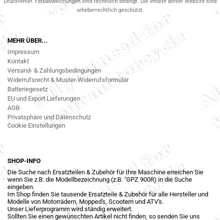
Druckfehler. Farbabweichungen sind technisch bedingt. Die Inhalte dieser Website sind
urheberrechtlich geschützt.
MEHR ÜBER...
Impressum
Kontakt
Versand- & Zahlungsbedingungen
Widerrufsrecht & Muster-Widerrufsformular
Batteriegesetz
EU und Export Lieferungen
AGB
Privatsphäre und Datenschutz
Cookie Einstellungen
SHOP-INFO
Die Suche nach Ersatzteilen & Zubehör für Ihre Maschine erreichen Sie
wenn Sie z.B. die Modellbezeichnung (z.B. "GPZ 900R) in die Suche
eingeben.
Im Shop finden Sie tausende Ersatzteile & Zubehör für alle Hersteller und
Modelle von Motorrädern, Mopped's, Scootern und ATV's.
Unser Lieferprogramm wird ständig erweitert.
Sollten Sie einen gewünschten Artikel nicht finden, so senden Sie uns