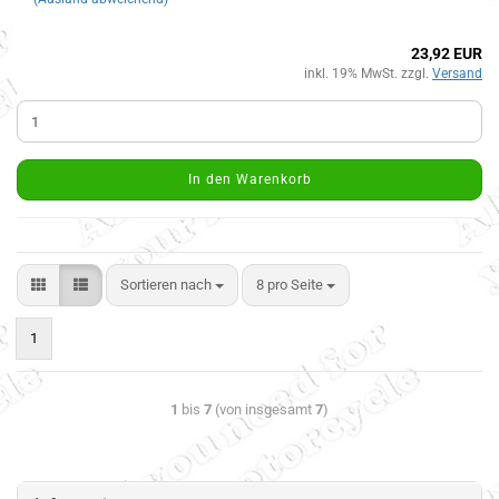
23,92 EUR
inkl. 19% MwSt. zzgl.
Versand
In den Warenkorb
Sortieren nach
8 pro Seite
1
1
bis
7
(von insgesamt
7
)