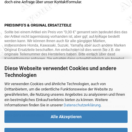
doch eine Anfrage über unser Kontaktformular.
PREISINFO'S & ORGINAL ERSATZTEILE
Sollte bei einem Artikel ein Preis von "0,00 €" genannt sein bedeutet dies das
der Artikel nicht lagermässig vorhanden ist, aber ggf. auf Anfrage bestellt
werden kann. Wir können Ihnen auch für alle gängigen Marken,
insbesondere Honda, Kawasaki, Suzuki, Yamaha aber auch andere Marken
Original Ersatzteile beschaffen. Am einfachsten ist dies wenn Sie z.B. die
originale Teilenummer des Herstellers haben. Bitte einfach über dasd
Kontaktformular anfragen. Sie erhalten dann schnellst möglich ein Angebot
von uns.
Diese Webseite verwendet Cookies und andere
Technologien
Wir verwenden Cookies und ähnliche Technologien, auch von
MOTORRAD-ANKAUF
Drittanbietern, um die ordentliche Funktionsweise der Website zu
Sie möchte Ihr altes Motorrad oder Ihre Motorradteile verkaufen ? Wir kaufen
gewährleisten, die Nutzung unseres Angebotes zu analysieren und Ihnen
auch gebrauchte Motorräder und Ersatzteilträger sowie Ersatzteile an. Bieten
ein bestmögliches Einkaufserlebnis bieten zu können. Weitere
Sie uns doch unverbindlich das was Sie verkaufen möchten an. Wir
Informationen finden Sie in unserer
Datenschutzerklärung
.
bemühen uns dann eine sowohl für Sie als auch für uns akzeptable Lösung
mit angemessenem Preis zu finden.
Alles ganz unverbindlich.
Alle Akzeptieren