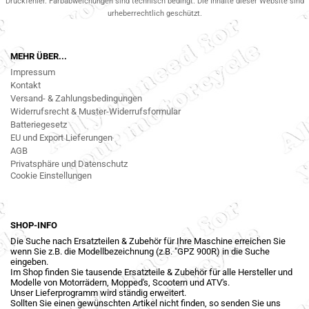
Druckfehler. Farbabweichungen sind technisch bedingt. Die Inhalte dieser Website sind
urheberrechtlich geschützt.
MEHR ÜBER...
Impressum
Kontakt
Versand- & Zahlungsbedingungen
Widerrufsrecht & Muster-Widerrufsformular
Batteriegesetz
EU und Export Lieferungen
AGB
Privatsphäre und Datenschutz
Cookie Einstellungen
SHOP-INFO
Die Suche nach Ersatzteilen & Zubehör für Ihre Maschine erreichen Sie
wenn Sie z.B. die Modellbezeichnung (z.B. "GPZ 900R) in die Suche
eingeben.
Im Shop finden Sie tausende Ersatzteile & Zubehör für alle Hersteller und
Modelle von Motorrädern, Mopped's, Scootern und ATV's.
Unser Lieferprogramm wird ständig erweitert.
Sollten Sie einen gewünschten Artikel nicht finden, so senden Sie uns