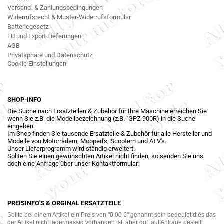
Versand- & Zahlungsbedingungen
Widerrufsrecht & Muster-Widerrufsformular
Batteriegesetz
EU und Export Lieferungen
AGB
Privatsphäre und Datenschutz
Cookie Einstellungen
SHOP-INFO
Die Suche nach Ersatzteilen & Zubehör für Ihre Maschine erreichen Sie
wenn Sie z.B. die Modellbezeichnung (z.B. "GPZ 900R) in die Suche
eingeben.
Im Shop finden Sie tausende Ersatzteile & Zubehör für alle Hersteller und
Modelle von Motorrädern, Mopped's, Scootern und ATV's.
Unser Lieferprogramm wird ständig erweitert.
Sollten Sie einen gewünschten Artikel nicht finden, so senden Sie uns
doch eine Anfrage über unser Kontaktformular.
PREISINFO'S & ORGINAL ERSATZTEILE
Sollte bei einem Artikel ein Preis von "0,00 €" genannt sein bedeutet dies das
der Artikel nicht lagermässig vorhanden ist, aber ggf. auf Anfrage bestellt