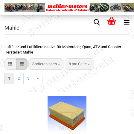
Mahle
Luftfilter und Luftfiltereinsätze für Motorräder, Quad, ATV und Scooter.
Hersteller: Mahle
Sortieren nach
8 pro Seite
1
2
3
»