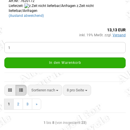
Art.Nr.: 7620172
Lieferzeit:
z.Zeit nicht
lieferbar/Anfragen
(Ausland abweichend)
13,13 EUR
inkl. 19% MwSt. zzgl.
Versand
In den Warenkorb
Sortieren nach
8 pro Seite
1
2
3
»
1
bis
8
(von insgesamt
23
)