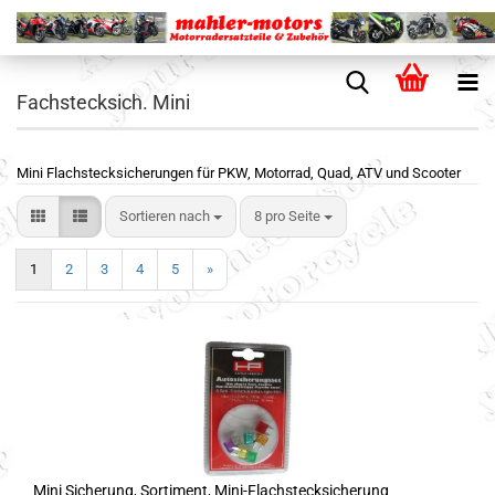
Fachstecksich. Mini
Mini Flachstecksicherungen für PKW, Motorrad, Quad, ATV und Scooter
Sortieren nach
8 pro Seite
1
2
3
4
5
»
Mini Sicherung, Sortiment, Mini-Flachstecksicherung