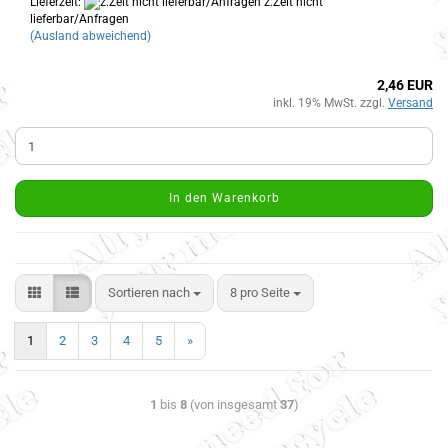
Lieferzeit:
z.Zeit nicht
lieferbar/Anfragen
(Ausland abweichend)
2,46 EUR
inkl. 19% MwSt. zzgl.
Versand
In den Warenkorb
Sortieren nach
8 pro Seite
1
2
3
4
5
»
1
bis
8
(von insgesamt
37
)