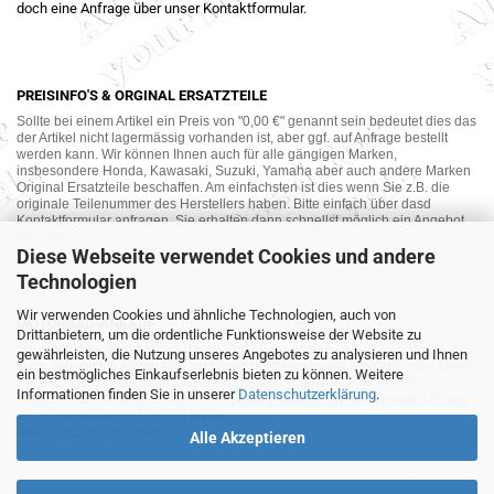
doch eine Anfrage über unser Kontaktformular.
PREISINFO'S & ORGINAL ERSATZTEILE
Sollte bei einem Artikel ein Preis von "0,00 €" genannt sein bedeutet dies das
der Artikel nicht lagermässig vorhanden ist, aber ggf. auf Anfrage bestellt
werden kann. Wir können Ihnen auch für alle gängigen Marken,
insbesondere Honda, Kawasaki, Suzuki, Yamaha aber auch andere Marken
Original Ersatzteile beschaffen. Am einfachsten ist dies wenn Sie z.B. die
originale Teilenummer des Herstellers haben. Bitte einfach über dasd
Kontaktformular anfragen. Sie erhalten dann schnellst möglich ein Angebot
von uns.
Diese Webseite verwendet Cookies und andere
Technologien
Wir verwenden Cookies und ähnliche Technologien, auch von
MOTORRAD-ANKAUF
Drittanbietern, um die ordentliche Funktionsweise der Website zu
Sie möchte Ihr altes Motorrad oder Ihre Motorradteile verkaufen ? Wir kaufen
gewährleisten, die Nutzung unseres Angebotes zu analysieren und Ihnen
auch gebrauchte Motorräder und Ersatzteilträger sowie Ersatzteile an. Bieten
ein bestmögliches Einkaufserlebnis bieten zu können. Weitere
Sie uns doch unverbindlich das was Sie verkaufen möchten an. Wir
Informationen finden Sie in unserer
Datenschutzerklärung
.
bemühen uns dann eine sowohl für Sie als auch für uns akzeptable Lösung
mit angemessenem Preis zu finden.
Alles ganz unverbindlich.
Alle Akzeptieren