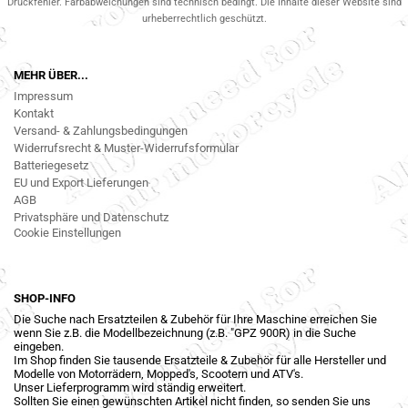
Druckfehler. Farbabweichungen sind technisch bedingt. Die Inhalte dieser Website sind
urheberrechtlich geschützt.
MEHR ÜBER...
Impressum
Kontakt
Versand- & Zahlungsbedingungen
Widerrufsrecht & Muster-Widerrufsformular
Batteriegesetz
EU und Export Lieferungen
AGB
Privatsphäre und Datenschutz
Cookie Einstellungen
SHOP-INFO
Die Suche nach Ersatzteilen & Zubehör für Ihre Maschine erreichen Sie
wenn Sie z.B. die Modellbezeichnung (z.B. "GPZ 900R) in die Suche
eingeben.
Im Shop finden Sie tausende Ersatzteile & Zubehör für alle Hersteller und
Modelle von Motorrädern, Mopped's, Scootern und ATV's.
Unser Lieferprogramm wird ständig erweitert.
Sollten Sie einen gewünschten Artikel nicht finden, so senden Sie uns