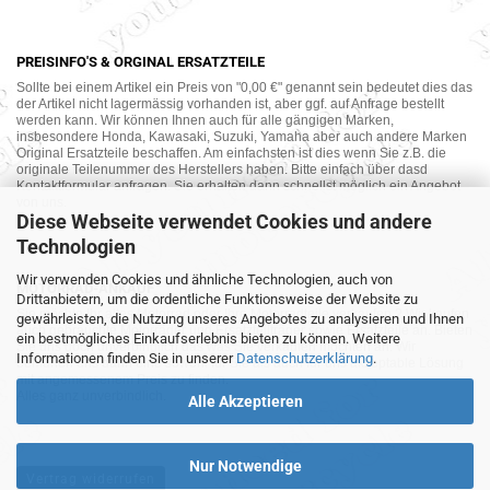
PREISINFO'S & ORGINAL ERSATZTEILE
Sollte bei einem Artikel ein Preis von "0,00 €" genannt sein bedeutet dies das
der Artikel nicht lagermässig vorhanden ist, aber ggf. auf Anfrage bestellt
werden kann. Wir können Ihnen auch für alle gängigen Marken,
insbesondere Honda, Kawasaki, Suzuki, Yamaha aber auch andere Marken
Original Ersatzteile beschaffen. Am einfachsten ist dies wenn Sie z.B. die
originale Teilenummer des Herstellers haben. Bitte einfach über dasd
Kontaktformular anfragen. Sie erhalten dann schnellst möglich ein Angebot
von uns.
Diese Webseite verwendet Cookies und andere
Technologien
Wir verwenden Cookies und ähnliche Technologien, auch von
MOTORRAD-ANKAUF
Drittanbietern, um die ordentliche Funktionsweise der Website zu
Sie möchte Ihr altes Motorrad oder Ihre Motorradteile verkaufen ? Wir kaufen
gewährleisten, die Nutzung unseres Angebotes zu analysieren und Ihnen
auch gebrauchte Motorräder und Ersatzteilträger sowie Ersatzteile an. Bieten
ein bestmögliches Einkaufserlebnis bieten zu können. Weitere
Sie uns doch unverbindlich das was Sie verkaufen möchten an. Wir
Informationen finden Sie in unserer
Datenschutzerklärung
.
bemühen uns dann eine sowohl für Sie als auch für uns akzeptable Lösung
mit angemessenem Preis zu finden.
Alles ganz unverbindlich.
Alle Akzeptieren
Nur Notwendige
Vertrag widerrufen