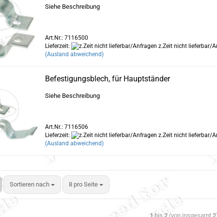
Siehe Beschreibung
Art.Nr.: 7116500
Lieferzeit:
z.Zeit nicht lieferbar/
(Ausland abweichend)
Befestigungsblech, für Hauptständer
Siehe Beschreibung
Art.Nr.: 7116506
Lieferzeit:
z.Zeit nicht lieferbar/
(Ausland abweichend)
Sortieren nach
8 pro Seite
1
bis
2
(von insgesamt
2