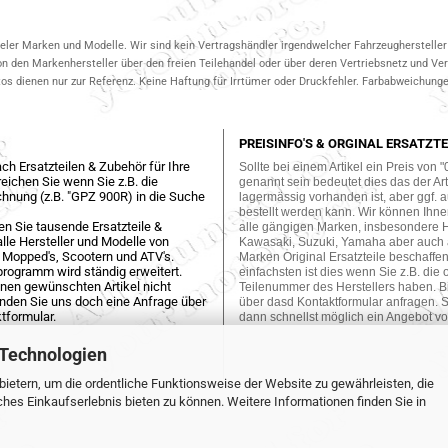
ieler Marken und Modelle. Wir sind kein Vertragshändler irgendwelcher Fahrzeughersteller 
on den Markenhersteller über den freien Teilehandel oder über deren Vertriebsnetz und V
 dienen nur zur Referenz. Keine Haftung für Irrtümer oder Druckfehler. Farbabweichungen
PREISINFO'S & ORGINAL ERSATZTE
ch Ersatzteilen & Zubehör für Ihre
Sollte bei einem Artikel ein Preis von "
eichen Sie wenn Sie z.B. die
genannt sein bedeutet dies das der Arti
hnung (z.B. "GPZ 900R) in die Suche
lagermässig vorhanden ist, aber ggf. a
bestellt werden kann. Wir können Ihne
en Sie tausende Ersatzteile &
alle gängigen Marken, insbesondere 
lle Hersteller und Modelle von
Kawasaki, Suzuki, Yamaha aber auch
 Mopped's, Scootern und ATV's.
Marken Original Ersatzteile beschaffe
programm wird ständig erweitert.
einfachsten ist dies wenn Sie z.B. die 
einen gewünschten Artikel nicht
Teilenummer des Herstellers haben. Bi
enden Sie uns doch eine Anfrage über
über dasd Kontaktformular anfragen. S
tformular.
dann schnellst möglich ein Angebot vo
 Technologien
ietern, um die ordentliche Funktionsweise der Website zu gewährleisten, die
es Einkaufserlebnis bieten zu können. Weitere Informationen finden Sie in