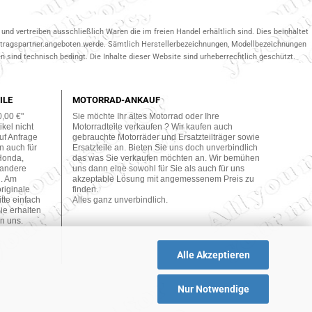
und vertreiben ausschließlich Waren die im freien Handel erhältlich sind. Dies beinhaltet
ertragspartner.angeboten werde. Sämtlich Herstellerbezeichnungen, Modellbezeichnungen
 sind technisch bedingt. Die Inhalte dieser Website sind urheberrechtlich geschützt.
ILE
MOTORRAD-ANKAUF
0,00 €"
Sie möchte Ihr altes Motorrad oder Ihre
kel nicht
Motorradteile verkaufen ? Wir kaufen auch
uf Anfrage
gebrauchte Motorräder und Ersatzteilträger sowie
n auch für
Ersatzteile an. Bieten Sie uns doch unverbindlich
Honda,
das was Sie verkaufen möchten an. Wir bemühen
 andere
uns dann eine sowohl für Sie als auch für uns
n. Am
akzeptable Lösung mit angemessenem Preis zu
originale
finden.
tte einfach
Alles ganz unverbindlich.
ie erhalten
n uns.
Alle Akzeptieren
Nur Notwendige