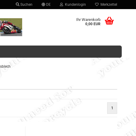
Suchen
DE
Kundenlogin
Merkzettel
hlen
Ihr Warenkorb
0,00 EUR
sblech
Konto erstellen
Passwort vergessen?
1