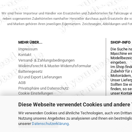
Wir sind freier Importeur und Händler von Ersatzteilen und Zubehörteilen für Fahrzeuge v
neben sogenannten Zubehörteilen namhafter Hersteller durchaus auch Ersatzteile die v
und Marken gehören ihren jeweiligen Eigentümern. Zeichnungen, Abbildungen und Fotos
MEHR ÜBER...
SHOP-INFO
Impressum
Die Suche na
Maschine err
Kontakt
Modellbezeic
Versand- & Zahlungsbedingungen
eingeben.
Widerrufsrecht & Muster-Widerrufsformular
Im Shop find
Zubehör für a
Batteriegesetz
Motorrädern,
EU und Export Lieferungen
Unser Liefer
AGB
Sollten Sie 
Privatsphäre und Datenschutz
finden, so s
Cookie Einstellungen
unser Kontak
Diese Webseite verwendet Cookies und andere
Wir verwenden Cookies und ähnliche Technologien, auch von Drittanb
Nutzung unseres Angebotes zu analysieren und Ihnen ein bestmöglich
unserer
Datenschutzerklärung
.
Vertrag widerrufen