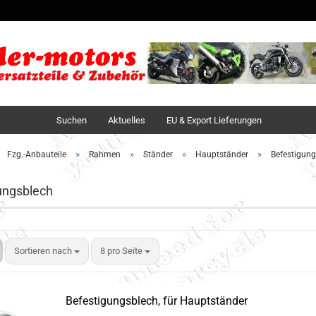
Sprache auswä
Lieferland
Suchen
Aktuelles
EU & Export Lieferungen
»
»
»
»
Fzg.-Anbauteile
Rahmen
Ständer
Hauptständer
Befestigung
ungsblech
Sortieren nach
8 pro Seite
Befestigungsblech, für Hauptständer