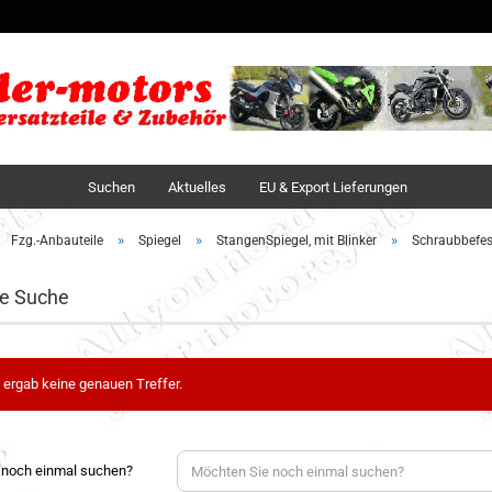
Sprache auswä
Lieferland
Suchen
Aktuelles
EU & Export Lieferungen
»
»
»
Fzg.-Anbauteile
Spiegel
StangenSpiegel, mit Blinker
Schraubbefes
te Suche
 ergab keine genauen Treffer.
 noch einmal suchen?