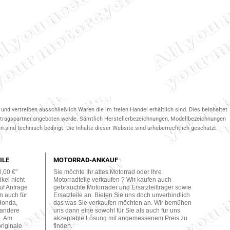
und vertreiben ausschließlich Waren die im freien Handel erhältlich sind. Dies beinhaltet
ertragspartner.angeboten werde. Sämtlich Herstellerbezeichnungen, Modellbezeichnungen
 sind technisch bedingt. Die Inhalte dieser Website sind urheberrechtlich geschützt.
ILE
MOTORRAD-ANKAUF
0,00 €"
Sie möchte Ihr altes Motorrad oder Ihre
kel nicht
Motorradteile verkaufen ? Wir kaufen auch
uf Anfrage
gebrauchte Motorräder und Ersatzteilträger sowie
n auch für
Ersatzteile an. Bieten Sie uns doch unverbindlich
Honda,
das was Sie verkaufen möchten an. Wir bemühen
 andere
uns dann eine sowohl für Sie als auch für uns
n. Am
akzeptable Lösung mit angemessenem Preis zu
originale
finden.