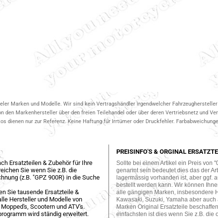
ieler Marken und Modelle. Wir sind kein Vertragshändler irgendwelcher Fahrzeughersteller 
on den Markenhersteller über den freien Teilehandel oder über deren Vertriebsnetz und V
 dienen nur zur Referenz. Keine Haftung für Irrtümer oder Druckfehler. Farbabweichungen
PREISINFO'S & ORGINAL ERSATZTE
ch Ersatzteilen & Zubehör für Ihre
Sollte bei einem Artikel ein Preis von "
eichen Sie wenn Sie z.B. die
genannt sein bedeutet dies das der Arti
hnung (z.B. "GPZ 900R) in die Suche
lagermässig vorhanden ist, aber ggf. a
bestellt werden kann. Wir können Ihne
en Sie tausende Ersatzteile &
alle gängigen Marken, insbesondere 
lle Hersteller und Modelle von
Kawasaki, Suzuki, Yamaha aber auch
 Mopped's, Scootern und ATV's.
Marken Original Ersatzteile beschaffe
programm wird ständig erweitert.
einfachsten ist dies wenn Sie z.B. die 