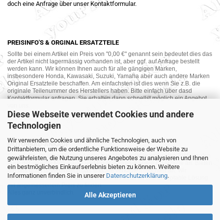
doch eine Anfrage über unser Kontaktformular.
PREISINFO'S & ORGINAL ERSATZTEILE
Sollte bei einem Artikel ein Preis von "0,00 €" genannt sein bedeutet dies das
der Artikel nicht lagermässig vorhanden ist, aber ggf. auf Anfrage bestellt
werden kann. Wir können Ihnen auch für alle gängigen Marken,
insbesondere Honda, Kawasaki, Suzuki, Yamaha aber auch andere Marken
Original Ersatzteile beschaffen. Am einfachsten ist dies wenn Sie z.B. die
originale Teilenummer des Herstellers haben. Bitte einfach über dasd
Kontaktformular anfragen. Sie erhalten dann schnellst möglich ein Angebot
von uns.
Diese Webseite verwendet Cookies und andere
Technologien
Wir verwenden Cookies und ähnliche Technologien, auch von
MOTORRAD-ANKAUF
Drittanbietern, um die ordentliche Funktionsweise der Website zu
Sie möchte Ihr altes Motorrad oder Ihre Motorradteile verkaufen ? Wir kaufen
gewährleisten, die Nutzung unseres Angebotes zu analysieren und Ihnen
auch gebrauchte Motorräder und Ersatzteilträger sowie Ersatzteile an. Bieten
ein bestmögliches Einkaufserlebnis bieten zu können. Weitere
Sie uns doch unverbindlich das was Sie verkaufen möchten an. Wir
Informationen finden Sie in unserer
Datenschutzerklärung
.
bemühen uns dann eine sowohl für Sie als auch für uns akzeptable Lösung
mit angemessenem Preis zu finden.
Alles ganz unverbindlich.
Alle Akzeptieren