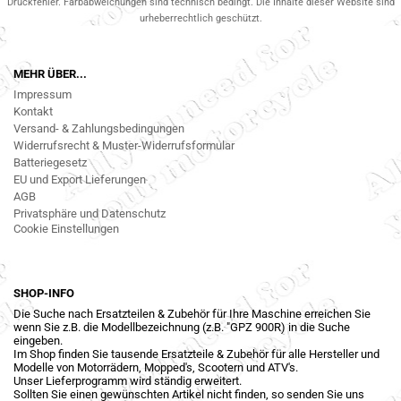
Druckfehler. Farbabweichungen sind technisch bedingt. Die Inhalte dieser Website sind
urheberrechtlich geschützt.
MEHR ÜBER...
Impressum
Kontakt
Versand- & Zahlungsbedingungen
Widerrufsrecht & Muster-Widerrufsformular
Batteriegesetz
EU und Export Lieferungen
AGB
Privatsphäre und Datenschutz
Cookie Einstellungen
SHOP-INFO
Die Suche nach Ersatzteilen & Zubehör für Ihre Maschine erreichen Sie
wenn Sie z.B. die Modellbezeichnung (z.B. "GPZ 900R) in die Suche
eingeben.
Im Shop finden Sie tausende Ersatzteile & Zubehör für alle Hersteller und
Modelle von Motorrädern, Mopped's, Scootern und ATV's.
Unser Lieferprogramm wird ständig erweitert.
Sollten Sie einen gewünschten Artikel nicht finden, so senden Sie uns