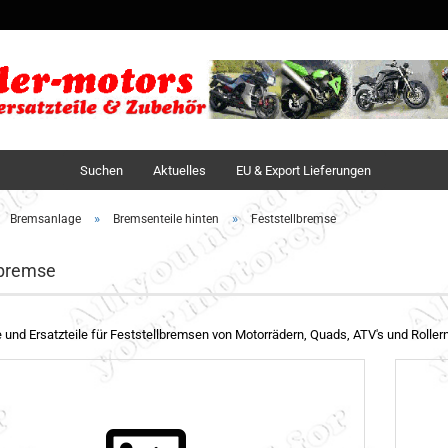
Sprache auswä
Lieferland
Suchen
Aktuelles
EU & Export Lieferungen
»
»
Bremsanlage
Bremsenteile hinten
Feststellbremse
lbremse
 und Ersatzteile für Feststellbremsen von Motorrädern, Quads, ATV's und Roller