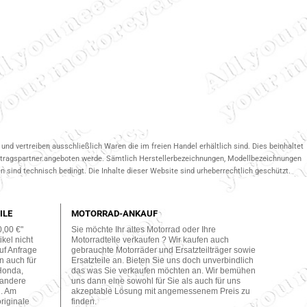
und vertreiben ausschließlich Waren die im freien Handel erhältlich sind. Dies beinhaltet
ertragspartner.angeboten werde. Sämtlich Herstellerbezeichnungen, Modellbezeichnungen
 sind technisch bedingt. Die Inhalte dieser Website sind urheberrechtlich geschützt.
ILE
MOTORRAD-ANKAUF
0,00 €"
Sie möchte Ihr altes Motorrad oder Ihre
kel nicht
Motorradteile verkaufen ? Wir kaufen auch
uf Anfrage
gebrauchte Motorräder und Ersatzteilträger sowie
n auch für
Ersatzteile an. Bieten Sie uns doch unverbindlich
Honda,
das was Sie verkaufen möchten an. Wir bemühen
 andere
uns dann eine sowohl für Sie als auch für uns
n. Am
akzeptable Lösung mit angemessenem Preis zu
originale
finden.