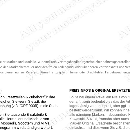
ieler Marken und Modelle. Wir sind kein Vertragshändler irgendwelcher Fahrzeughersteller 
on den Markenhersteller über den freien Teilehandel oder über deren Vertriebsnetz und V
 dienen nur zur Referenz. Keine Haftung für Irrtümer oder Druckfehler. Farbabweichungen
PREISINFO'S & ORGINAL ERSATZTE
ch Ersatzteilen & Zubehör für Ihre
Sollte bei einem Artikel ein Preis von "
eichen Sie wenn Sie z.B. die
genannt sein bedeutet dies das der Arti
hnung (z.B. "GPZ 900R) in die Suche
lagermässig vorhanden ist, aber ggf. a
bestellt werden kann. Wir können Ihne
en Sie tausende Ersatzteile &
alle gängigen Marken, insbesondere 
lle Hersteller und Modelle von
Kawasaki, Suzuki, Yamaha aber auch
 Mopped's, Scootern und ATV's.
Marken Original Ersatzteile beschaffe
programm wird ständig erweitert.
einfachsten ist dies wenn Sie z.B. die 