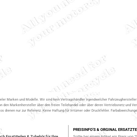
ieler Marken und Modelle. Wir sind kein Vertragshändler irgendwelcher Fahrzeughersteller 
on den Markenhersteller über den freien Teilehandel oder über deren Vertriebsnetz und V
 dienen nur zur Referenz. Keine Haftung für Irrtümer oder Druckfehler. Farbabweichungen
PREISINFO'S & ORGINAL ERSATZTE
ch Ersatzteilen & Zubehör für Ihre
Sollte bei einem Artikel ein Preis von "