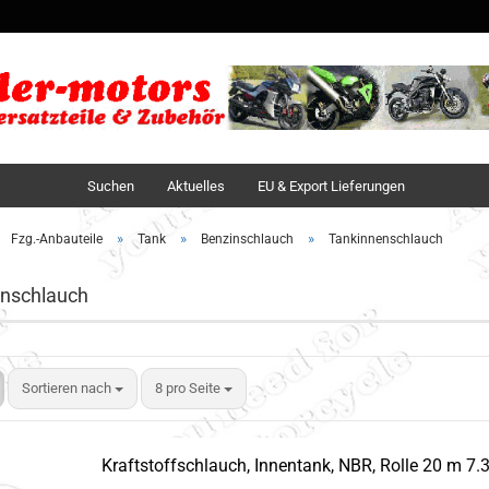
Sprache auswä
Lieferland
Suchen
Aktuelles
EU & Export Lieferungen
»
»
»
Fzg.-Anbauteile
Tank
Benzinschlauch
Tankinnenschlauch
nschlauch
Sortieren nach
8 pro Seite
Kraftstoffschlauch, Innentank, NBR, Rolle 20 m 7.