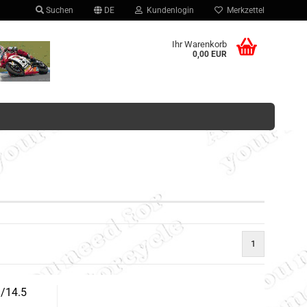
Suchen
DE
Kundenlogin
Merkzettel
hlen
Ihr Warenkorb
0,00 EUR
Konto erstellen
Passwort vergessen?
1
3/14.5