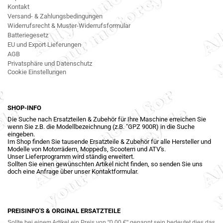
Kontakt
Versand- & Zahlungsbedingungen
Widerrufsrecht & Muster-Widerrufsformular
Batteriegesetz
EU und Export Lieferungen
AGB
Privatsphäre und Datenschutz
Cookie Einstellungen
SHOP-INFO
Die Suche nach Ersatzteilen & Zubehör für Ihre Maschine erreichen Sie
wenn Sie z.B. die Modellbezeichnung (z.B. "GPZ 900R) in die Suche
eingeben.
Im Shop finden Sie tausende Ersatzteile & Zubehör für alle Hersteller und
Modelle von Motorrädern, Mopped's, Scootern und ATV's.
Unser Lieferprogramm wird ständig erweitert.
Sollten Sie einen gewünschten Artikel nicht finden, so senden Sie uns
doch eine Anfrage über unser Kontaktformular.
PREISINFO'S & ORGINAL ERSATZTEILE
Sollte bei einem Artikel ein Preis von "0,00 €" genannt sein bedeutet dies das