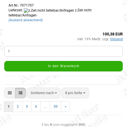
Art.Nr.: 7071707
Lieferzeit:
z.Zeit nicht
lieferbar/Anfragen
(Ausland abweichend)
100,38 EUR
inkl. 19% MwSt. zzgl.
Versand
In den Warenkorb
Sortieren nach
8 pro Seite
1
2
3
4
...
39
»
1
bis
8
(von insgesamt
309
)