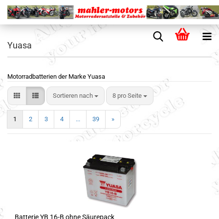
Yuasa
Motorradbatterien der Marke Yuasa
Sortieren nach
8 pro Seite
1
2
3
4
...
39
»
Batterie YB 16-B ohne Säurepack