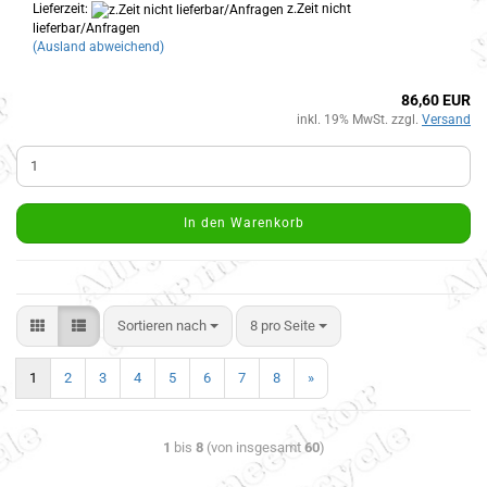
Lieferzeit:
z.Zeit nicht
lieferbar/Anfragen
(Ausland abweichend)
86,60 EUR
inkl. 19% MwSt. zzgl.
Versand
In den Warenkorb
Sortieren nach
8 pro Seite
1
2
3
4
5
6
7
8
»
1
bis
8
(von insgesamt
60
)