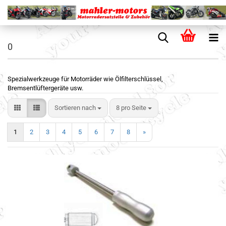
0
Spezialwerkzeuge für Motorräder wie Ölfilterschlüssel,
Bremsentlüftergeräte usw.
Sortieren nach
8 pro Seite
1
2
3
4
5
6
7
8
»