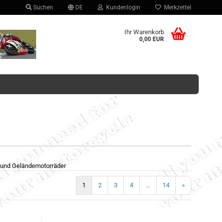
Suchen
DE
Kundenlogin
Merkzettel
hlen
Ihr Warenkorb
0,00 EUR
Konto erstellen
Passwort vergessen?
 und Geländemotorräder
1
2
3
4
...
14
»