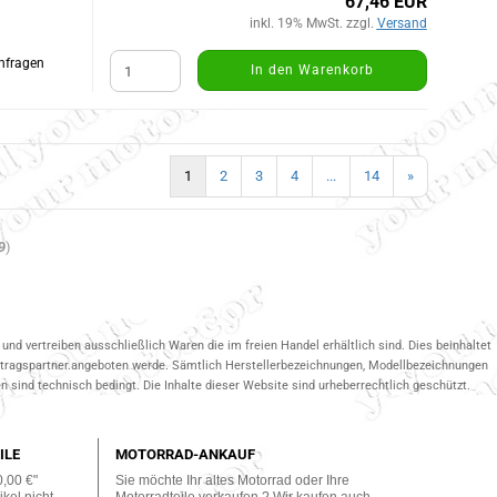
67,46 EUR
inkl. 19% MwSt. zzgl.
Versand
Anfragen
In den Warenkorb
1
2
3
4
...
14
»
9
)
und vertreiben ausschließlich Waren die im freien Handel erhältlich sind. Dies beinhaltet
ertragspartner.angeboten werde. Sämtlich Herstellerbezeichnungen, Modellbezeichnungen
 sind technisch bedingt. Die Inhalte dieser Website sind urheberrechtlich geschützt.
ILE
MOTORRAD-ANKAUF
0,00 €"
Sie möchte Ihr altes Motorrad oder Ihre