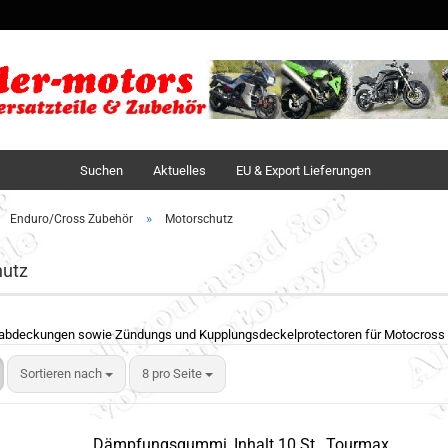
Sprache auswä
Lieferland
Suchen
Aktuelles
EU & Export Lieferungen
»
Enduro/Cross Zubehör
Motorschutz
utz
abdeckungen sowie Zündungs und Kupplungsdeckelprotectoren für Motocross
Sortieren nach
8 pro Seite
Dämpfungsgummi, Inhalt 10 St., Tourmax