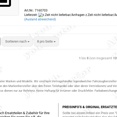
Art.Nr.: 7160703
Lieferzeit:
z.Zeit nicht lieferbar/
(Ausland abweichend)
Sortieren nach
8 pro Seite
1
bis
8
(von insgesamt
10
ieler Marken und Modelle. Wir sind kein Vertragshändler irgendwelcher Fahrzeughersteller 
on den Markenhersteller über den freien Teilehandel oder über deren Vertriebsnetz und V
 dienen nur zur Referenz. Keine Haftung für Irrtümer oder Druckfehler. Farbabweichungen
PREISINFO'S & ORGINAL ERSATZTE
ch Ersatzteilen & Zubehör für Ihre
Sollte bei einem Artikel ein Preis von "
eichen Sie wenn Sie z.B. die