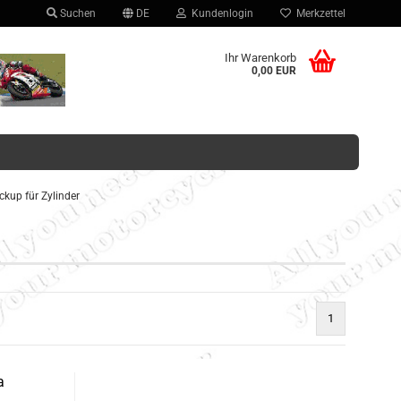
Suchen
DE
Kundenlogin
Merkzettel
hlen
Ihr Warenkorb
0,00 EUR
kup für Zylinder
Konto erstellen
Passwort vergessen?
1
a