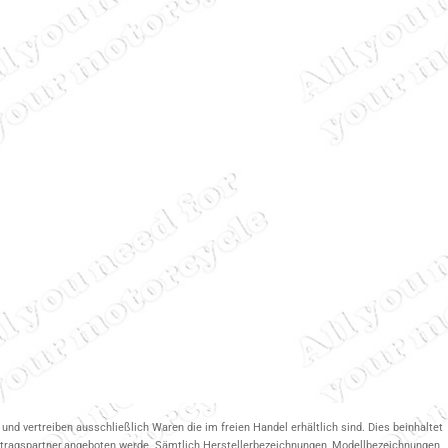
und vertreiben ausschließlich Waren die im freien Handel erhältlich sind. Dies beinhaltet
ertragspartner.angeboten werde. Sämtlich Herstellerbezeichnungen, Modellbezeichnungen