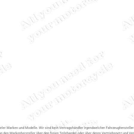
ieler Marken und Modelle. Wir sind kein Vertragshändler irgendwelcher Fahrzeughersteller 
on den Markenhersteller über den freien Teilehandel oder über deren Vertriebsnetz und V