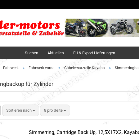
Sprache auswä
Lieferland
Suchen
Aktuelles
EU & Export Lieferungen
»
»
»
Fahrwerk
Fahrwerk vorne
Gabelersatzteile Kayaba
Simmerringbac
ngbackup für Zylinder
Sortieren nach
8 pro Seite
Simmerring, Cartridge Back Up, 12,5X17X2, Kayab