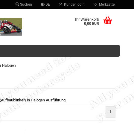
Suchen
DE
Kundenlogin
Merkzettel
hlen
Ihr Warenkorb
0,00 EUR
er Halogen
Konto erstellen
Passwort vergessen?
 (Aufbaublinker) in Halogen Ausführung
1