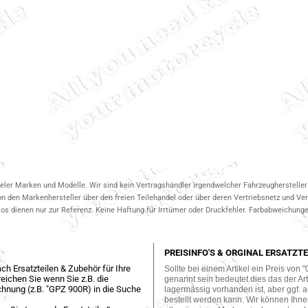
ieler Marken und Modelle. Wir sind kein Vertragshändler irgendwelcher Fahrzeughersteller 
on den Markenhersteller über den freien Teilehandel oder über deren Vertriebsnetz und V
 dienen nur zur Referenz. Keine Haftung für Irrtümer oder Druckfehler. Farbabweichungen
PREISINFO'S & ORGINAL ERSATZTE
ch Ersatzteilen & Zubehör für Ihre
Sollte bei einem Artikel ein Preis von "
eichen Sie wenn Sie z.B. die
genannt sein bedeutet dies das der Arti
hnung (z.B. "GPZ 900R) in die Suche
lagermässig vorhanden ist, aber ggf. a
bestellt werden kann. Wir können Ihne