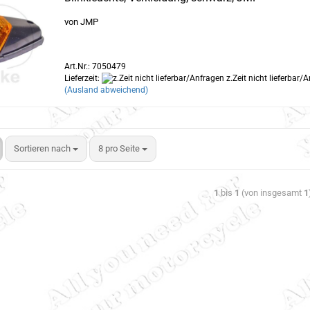
von JMP
Art.Nr.: 7050479
Lieferzeit:
z.Zeit nicht lieferbar/
(Ausland abweichend)
Sortieren nach
8 pro Seite
1
bis
1
(von insgesamt
1