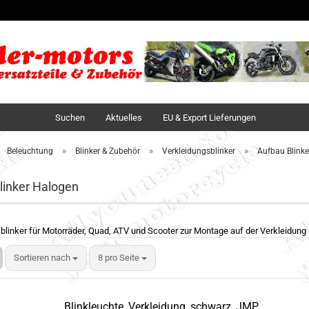
Sprache auswä
Lieferland
Suchen
Aktuelles
EU & Export Lieferungen
»
»
»
Beleuchtung
Blinker & Zubehör
Verkleidungsblinker
Aufbau Blink
linker Halogen
blinker für Motorräder, Quad, ATV und Scooter zur Montage auf der Verkleidung
Sortieren nach
8 pro Seite
Blinkleuchte, Verkleidung, schwarz, JMP