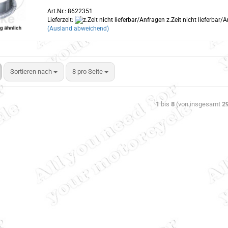
Art.Nr.: 8622351
Lieferzeit:
z.Zeit nicht lieferbar/
(Ausland abweichend)
Sortieren nach
8 pro Seite
1
bis
8
(von insgesamt
2