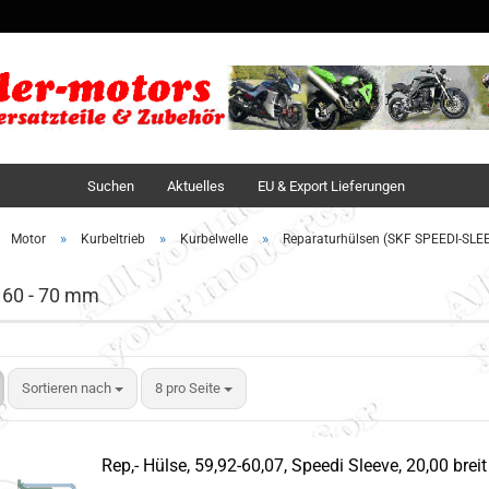
Sprache auswä
Lieferland
Suchen
Aktuelles
EU & Export Lieferungen
»
»
»
Motor
Kurbeltrieb
Kurbelwelle
Reparaturhülsen (SKF SPEEDI-SLE
 60 - 70 mm
Sortieren nach
8 pro Seite
Rep,- Hülse, 59,92-60,07, Speedi Sleeve, 20,00 breit