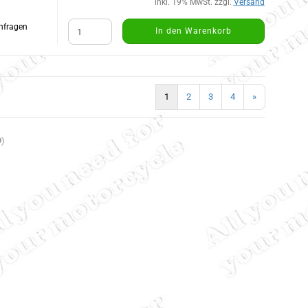
inkl. 19% MwSt. zzgl.
Versand
Anfragen
In den Warenkorb
1
2
3
4
»
9
)