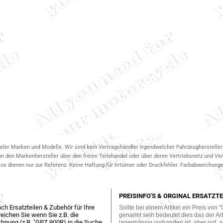
ieler Marken und Modelle. Wir sind kein Vertragshändler irgendwelcher Fahrzeughersteller 
on den Markenhersteller über den freien Teilehandel oder über deren Vertriebsnetz und V
 dienen nur zur Referenz. Keine Haftung für Irrtümer oder Druckfehler. Farbabweichungen
PREISINFO'S & ORGINAL ERSATZTE
ch Ersatzteilen & Zubehör für Ihre
Sollte bei einem Artikel ein Preis von "
eichen Sie wenn Sie z.B. die
genannt sein bedeutet dies das der Arti
hnung (z.B. "GPZ 900R) in die Suche
lagermässig vorhanden ist, aber ggf. a