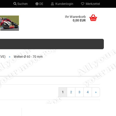
Suchen
DE
Kundenlogin
Merkzettel
hlen
Ihr Warenkorb
0,00 EUR
»
EVE)
Wellen-Ø 60 - 70 mm
Konto erstellen
Passwort vergessen?
1
2
3
4
»