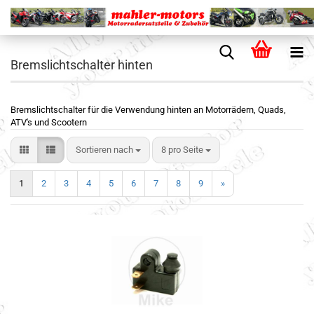
Bremslichtschalter hinten
Bremslichtschalter für die Verwendung hinten an Motorrädern, Quads,
ATV's und Scootern
Sortieren nach
8 pro Seite
1
2
3
4
5
6
7
8
9
»