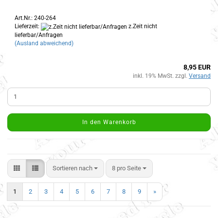
Art.Nr.: 240-264
Lieferzeit:
z.Zeit nicht
lieferbar/Anfragen
(Ausland abweichend)
8,95 EUR
inkl. 19% MwSt. zzgl.
Versand
In den Warenkorb
Sortieren nach
8 pro Seite
1
2
3
4
5
6
7
8
9
»