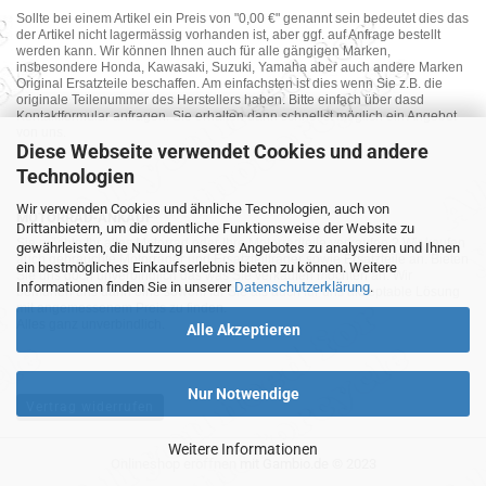
Sollte bei einem Artikel ein Preis von "0,00 €" genannt sein bedeutet dies das
der Artikel nicht lagermässig vorhanden ist, aber ggf. auf Anfrage bestellt
werden kann. Wir können Ihnen auch für alle gängigen Marken,
insbesondere Honda, Kawasaki, Suzuki, Yamaha aber auch andere Marken
Original Ersatzteile beschaffen. Am einfachsten ist dies wenn Sie z.B. die
originale Teilenummer des Herstellers haben. Bitte einfach über dasd
Kontaktformular anfragen. Sie erhalten dann schnellst möglich ein Angebot
von uns.
Diese Webseite verwendet Cookies und andere
Technologien
Wir verwenden Cookies und ähnliche Technologien, auch von
MOTORRAD-ANKAUF
Drittanbietern, um die ordentliche Funktionsweise der Website zu
Sie möchte Ihr altes Motorrad oder Ihre Motorradteile verkaufen ? Wir kaufen
gewährleisten, die Nutzung unseres Angebotes zu analysieren und Ihnen
auch gebrauchte Motorräder und Ersatzteilträger sowie Ersatzteile an. Bieten
ein bestmögliches Einkaufserlebnis bieten zu können. Weitere
Sie uns doch unverbindlich das was Sie verkaufen möchten an. Wir
Informationen finden Sie in unserer
Datenschutzerklärung
.
bemühen uns dann eine sowohl für Sie als auch für uns akzeptable Lösung
mit angemessenem Preis zu finden.
Alles ganz unverbindlich.
Alle Akzeptieren
Nur Notwendige
Vertrag widerrufen
Weitere Informationen
Onlineshop eröffnen
mit Gambio.de © 2023