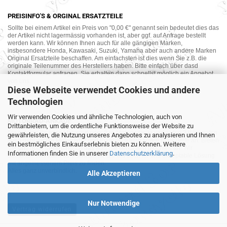
PREISINFO'S & ORGINAL ERSATZTEILE
Sollte bei einem Artikel ein Preis von "0,00 €" genannt sein bedeutet dies das
der Artikel nicht lagermässig vorhanden ist, aber ggf. auf Anfrage bestellt
werden kann. Wir können Ihnen auch für alle gängigen Marken,
insbesondere Honda, Kawasaki, Suzuki, Yamaha aber auch andere Marken
Original Ersatzteile beschaffen. Am einfachsten ist dies wenn Sie z.B. die
originale Teilenummer des Herstellers haben. Bitte einfach über dasd
Kontaktformular anfragen. Sie erhalten dann schnellst möglich ein Angebot
von uns.
Diese Webseite verwendet Cookies und andere
Technologien
Wir verwenden Cookies und ähnliche Technologien, auch von
MOTORRAD-ANKAUF
Drittanbietern, um die ordentliche Funktionsweise der Website zu
Sie möchte Ihr altes Motorrad oder Ihre Motorradteile verkaufen ? Wir kaufen
gewährleisten, die Nutzung unseres Angebotes zu analysieren und Ihnen
auch gebrauchte Motorräder und Ersatzteilträger sowie Ersatzteile an. Bieten
ein bestmögliches Einkaufserlebnis bieten zu können. Weitere
Sie uns doch unverbindlich das was Sie verkaufen möchten an. Wir
Informationen finden Sie in unserer
Datenschutzerklärung
.
bemühen uns dann eine sowohl für Sie als auch für uns akzeptable Lösung
mit angemessenem Preis zu finden.
Alles ganz unverbindlich.
Alle Akzeptieren
Nur Notwendige
Vertrag widerrufen