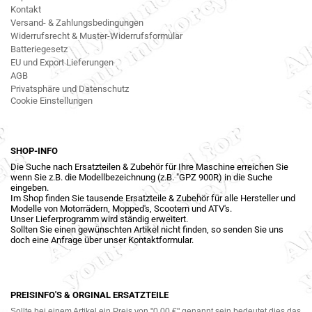
Kontakt
Versand- & Zahlungsbedingungen
Widerrufsrecht & Muster-Widerrufsformular
Batteriegesetz
EU und Export Lieferungen
AGB
Privatsphäre und Datenschutz
Cookie Einstellungen
SHOP-INFO
Die Suche nach Ersatzteilen & Zubehör für Ihre Maschine erreichen Sie
wenn Sie z.B. die Modellbezeichnung (z.B. "GPZ 900R) in die Suche
eingeben.
Im Shop finden Sie tausende Ersatzteile & Zubehör für alle Hersteller und
Modelle von Motorrädern, Mopped's, Scootern und ATV's.
Unser Lieferprogramm wird ständig erweitert.
Sollten Sie einen gewünschten Artikel nicht finden, so senden Sie uns
doch eine Anfrage über unser Kontaktformular.
PREISINFO'S & ORGINAL ERSATZTEILE
Sollte bei einem Artikel ein Preis von "0,00 €" genannt sein bedeutet dies das