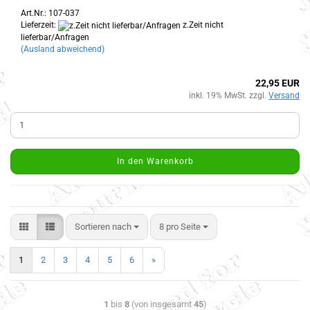
Art.Nr.: 107-037
Lieferzeit:
z.Zeit nicht
lieferbar/Anfragen
(Ausland abweichend)
22,95 EUR
inkl. 19% MwSt. zzgl.
Versand
In den Warenkorb
Sortieren nach
8 pro Seite
1
2
3
4
5
6
»
1
bis
8
(von insgesamt
45
)