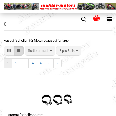
0
Auspuffschellen für Motorradauspuffanlagen
Sortieren nach
8 pro Seite
1
2
3
4
5
6
»
Auspuffschelle 38 mm