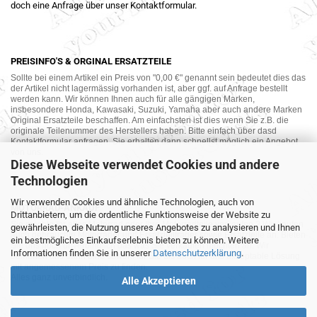
doch eine Anfrage über unser Kontaktformular.
PREISINFO'S & ORGINAL ERSATZTEILE
Sollte bei einem Artikel ein Preis von "0,00 €" genannt sein bedeutet dies das
der Artikel nicht lagermässig vorhanden ist, aber ggf. auf Anfrage bestellt
werden kann. Wir können Ihnen auch für alle gängigen Marken,
insbesondere Honda, Kawasaki, Suzuki, Yamaha aber auch andere Marken
Original Ersatzteile beschaffen. Am einfachsten ist dies wenn Sie z.B. die
originale Teilenummer des Herstellers haben. Bitte einfach über dasd
Kontaktformular anfragen. Sie erhalten dann schnellst möglich ein Angebot
von uns.
Diese Webseite verwendet Cookies und andere
Technologien
Wir verwenden Cookies und ähnliche Technologien, auch von
MOTORRAD-ANKAUF
Drittanbietern, um die ordentliche Funktionsweise der Website zu
Sie möchte Ihr altes Motorrad oder Ihre Motorradteile verkaufen ? Wir kaufen
gewährleisten, die Nutzung unseres Angebotes zu analysieren und Ihnen
auch gebrauchte Motorräder und Ersatzteilträger sowie Ersatzteile an. Bieten
ein bestmögliches Einkaufserlebnis bieten zu können. Weitere
Sie uns doch unverbindlich das was Sie verkaufen möchten an. Wir
Informationen finden Sie in unserer
Datenschutzerklärung
.
bemühen uns dann eine sowohl für Sie als auch für uns akzeptable Lösung
mit angemessenem Preis zu finden.
Alles ganz unverbindlich.
Alle Akzeptieren