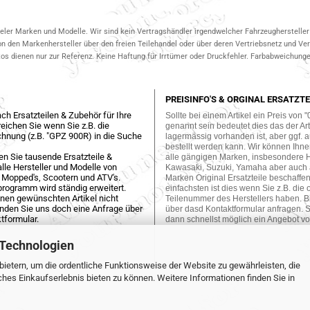
ieler Marken und Modelle. Wir sind kein Vertragshändler irgendwelcher Fahrzeughersteller 
on den Markenhersteller über den freien Teilehandel oder über deren Vertriebsnetz und V
 dienen nur zur Referenz. Keine Haftung für Irrtümer oder Druckfehler. Farbabweichungen
PREISINFO'S & ORGINAL ERSATZTE
ch Ersatzteilen & Zubehör für Ihre
Sollte bei einem Artikel ein Preis von "
eichen Sie wenn Sie z.B. die
genannt sein bedeutet dies das der Arti
hnung (z.B. "GPZ 900R) in die Suche
lagermässig vorhanden ist, aber ggf. a
bestellt werden kann. Wir können Ihne
en Sie tausende Ersatzteile &
alle gängigen Marken, insbesondere 
lle Hersteller und Modelle von
Kawasaki, Suzuki, Yamaha aber auch
 Mopped's, Scootern und ATV's.
Marken Original Ersatzteile beschaffe
programm wird ständig erweitert.
einfachsten ist dies wenn Sie z.B. die 
einen gewünschten Artikel nicht
Teilenummer des Herstellers haben. Bi
enden Sie uns doch eine Anfrage über
über dasd Kontaktformular anfragen. S
tformular.
dann schnellst möglich ein Angebot vo
 Technologien
ietern, um die ordentliche Funktionsweise der Website zu gewährleisten, die
es Einkaufserlebnis bieten zu können. Weitere Informationen finden Sie in