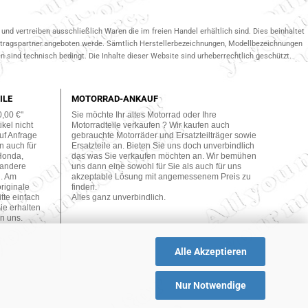
und vertreiben ausschließlich Waren die im freien Handel erhältlich sind. Dies beinhaltet
ertragspartner.angeboten werde. Sämtlich Herstellerbezeichnungen, Modellbezeichnungen
 sind technisch bedingt. Die Inhalte dieser Website sind urheberrechtlich geschützt.
ILE
MOTORRAD-ANKAUF
0,00 €"
Sie möchte Ihr altes Motorrad oder Ihre
kel nicht
Motorradteile verkaufen ? Wir kaufen auch
uf Anfrage
gebrauchte Motorräder und Ersatzteilträger sowie
n auch für
Ersatzteile an. Bieten Sie uns doch unverbindlich
Honda,
das was Sie verkaufen möchten an. Wir bemühen
 andere
uns dann eine sowohl für Sie als auch für uns
n. Am
akzeptable Lösung mit angemessenem Preis zu
originale
finden.
tte einfach
Alles ganz unverbindlich.
ie erhalten
n uns.
Alle Akzeptieren
Nur Notwendige