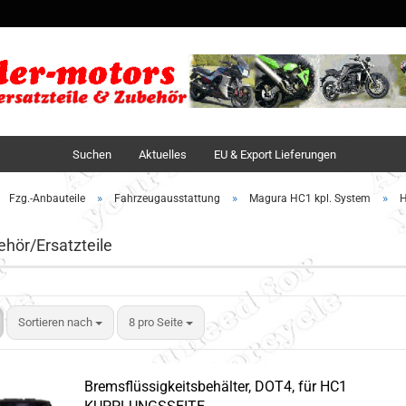
Sprache auswä
Lieferland
Suchen
Aktuelles
EU & Export Lieferungen
»
»
»
Fzg.-Anbauteile
Fahrzeugausstattung
Magura HC1 kpl. System
H
hör/Ersatzteile
Sortieren nach
8 pro Seite
Bremsflüssigkeitsbehälter, DOT4, für HC1