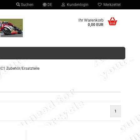
Suchen
DE
Kundenlogin
Merkzettel
hlen
Ihr Warenkorb
0,00 EUR
C1 Zubehör/Ersatzteile
Konto erstellen
Passwort vergessen?
1