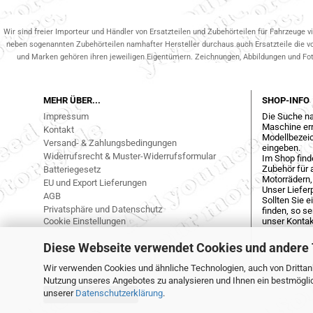
Wir sind freier Importeur und Händler von Ersatzteilen und Zubehörteilen für Fahrzeuge v
neben sogenannten Zubehörteilen namhafter Hersteller durchaus auch Ersatzteile die v
und Marken gehören ihren jeweiligen Eigentümern. Zeichnungen, Abbildungen und Fotos
MEHR ÜBER...
SHOP-INFO
Impressum
Die Suche na
Maschine err
Kontakt
Modellbezeic
Versand- & Zahlungsbedingungen
eingeben.
Widerrufsrecht & Muster-Widerrufsformular
Im Shop find
Zubehör für a
Batteriegesetz
Motorrädern,
EU und Export Lieferungen
Unser Liefer
AGB
Sollten Sie 
Privatsphäre und Datenschutz
finden, so s
Cookie Einstellungen
unser Kontak
Diese Webseite verwendet Cookies und andere
Wir verwenden Cookies und ähnliche Technologien, auch von Drittanb
Nutzung unseres Angebotes zu analysieren und Ihnen ein bestmöglich
unserer
Datenschutzerklärung
.
Vertrag widerrufen