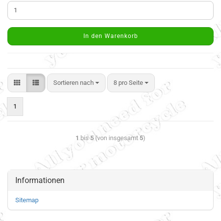
In den Warenkorb
Sortieren nach
8 pro Seite
1
1
bis
5
(von insgesamt
5
)
Informationen
Sitemap