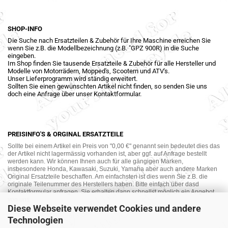
SHOP-INFO
Die Suche nach Ersatzteilen & Zubehör für Ihre Maschine erreichen Sie
wenn Sie z.B. die Modellbezeichnung (z.B. "GPZ 900R) in die Suche
eingeben.
Im Shop finden Sie tausende Ersatzteile & Zubehör für alle Hersteller und
Modelle von Motorrädern, Mopped's, Scootern und ATV's.
Unser Lieferprogramm wird ständig erweitert.
Sollten Sie einen gewünschten Artikel nicht finden, so senden Sie uns
doch eine Anfrage über unser Kontaktformular.
PREISINFO'S & ORGINAL ERSATZTEILE
Sollte bei einem Artikel ein Preis von "0,00 €" genannt sein bedeutet dies das
der Artikel nicht lagermässig vorhanden ist, aber ggf. auf Anfrage bestellt
werden kann. Wir können Ihnen auch für alle gängigen Marken,
insbesondere Honda, Kawasaki, Suzuki, Yamaha aber auch andere Marken
Original Ersatzteile beschaffen. Am einfachsten ist dies wenn Sie z.B. die
originale Teilenummer des Herstellers haben. Bitte einfach über dasd
Kontaktformular anfragen. Sie erhalten dann schnellst möglich ein Angebot
von uns.
Diese Webseite verwendet Cookies und andere
Technologien