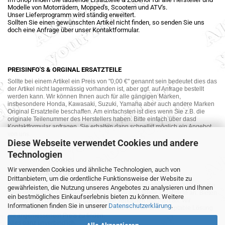
Modelle von Motorrädern, Mopped's, Scootern und ATV's.
Unser Lieferprogramm wird ständig erweitert.
Sollten Sie einen gewünschten Artikel nicht finden, so senden Sie uns
doch eine Anfrage über unser Kontaktformular.
PREISINFO'S & ORGINAL ERSATZTEILE
Sollte bei einem Artikel ein Preis von "0,00 €" genannt sein bedeutet dies das
der Artikel nicht lagermässig vorhanden ist, aber ggf. auf Anfrage bestellt
werden kann. Wir können Ihnen auch für alle gängigen Marken,
insbesondere Honda, Kawasaki, Suzuki, Yamaha aber auch andere Marken
Original Ersatzteile beschaffen. Am einfachsten ist dies wenn Sie z.B. die
originale Teilenummer des Herstellers haben. Bitte einfach über dasd
Kontaktformular anfragen. Sie erhalten dann schnellst möglich ein Angebot
von uns.
Diese Webseite verwendet Cookies und andere
Technologien
Wir verwenden Cookies und ähnliche Technologien, auch von
MOTORRAD-ANKAUF
Drittanbietern, um die ordentliche Funktionsweise der Website zu
Sie möchte Ihr altes Motorrad oder Ihre Motorradteile verkaufen ? Wir kaufen
gewährleisten, die Nutzung unseres Angebotes zu analysieren und Ihnen
auch gebrauchte Motorräder und Ersatzteilträger sowie Ersatzteile an. Bieten
ein bestmögliches Einkaufserlebnis bieten zu können. Weitere
Sie uns doch unverbindlich das was Sie verkaufen möchten an. Wir
Informationen finden Sie in unserer
Datenschutzerklärung
.
bemühen uns dann eine sowohl für Sie als auch für uns akzeptable Lösung
mit angemessenem Preis zu finden.
Alles ganz unverbindlich.