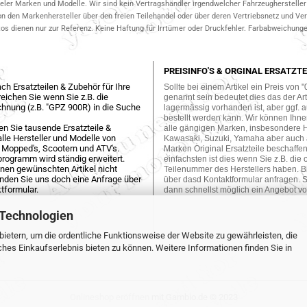
ieler Marken und Modelle. Wir sind kein Vertragshändler irgendwelcher Fahrzeughersteller 
on den Markenhersteller über den freien Teilehandel oder über deren Vertriebsnetz und V
 dienen nur zur Referenz. Keine Haftung für Irrtümer oder Druckfehler. Farbabweichungen
PREISINFO'S & ORGINAL ERSATZTE
ch Ersatzteilen & Zubehör für Ihre
Sollte bei einem Artikel ein Preis von "
eichen Sie wenn Sie z.B. die
genannt sein bedeutet dies das der Arti
hnung (z.B. "GPZ 900R) in die Suche
lagermässig vorhanden ist, aber ggf. a
bestellt werden kann. Wir können Ihne
en Sie tausende Ersatzteile &
alle gängigen Marken, insbesondere 
lle Hersteller und Modelle von
Kawasaki, Suzuki, Yamaha aber auch
 Mopped's, Scootern und ATV's.
Marken Original Ersatzteile beschaffe
programm wird ständig erweitert.
einfachsten ist dies wenn Sie z.B. die 
einen gewünschten Artikel nicht
Teilenummer des Herstellers haben. Bi
enden Sie uns doch eine Anfrage über
über dasd Kontaktformular anfragen. S
tformular.
dann schnellst möglich ein Angebot vo
 Technologien
ietern, um die ordentliche Funktionsweise der Website zu gewährleisten, die
es Einkaufserlebnis bieten zu können. Weitere Informationen finden Sie in
Onlineshop eröffnen
mit Gambio.de © 2023