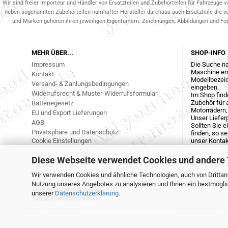
Wir sind freier Importeur und Händler von Ersatzteilen und Zubehörteilen für Fahrzeuge v
neben sogenannten Zubehörteilen namhafter Hersteller durchaus auch Ersatzteile die v
und Marken gehören ihren jeweiligen Eigentümern. Zeichnungen, Abbildungen und Fotos
MEHR ÜBER...
SHOP-INFO
Impressum
Die Suche na
Maschine err
Kontakt
Modellbezeic
Versand- & Zahlungsbedingungen
eingeben.
Widerrufsrecht & Muster-Widerrufsformular
Im Shop find
Zubehör für a
Batteriegesetz
Motorrädern,
EU und Export Lieferungen
Unser Liefer
AGB
Sollten Sie 
Privatsphäre und Datenschutz
finden, so s
Cookie Einstellungen
unser Kontak
Diese Webseite verwendet Cookies und andere
Wir verwenden Cookies und ähnliche Technologien, auch von Drittanb
Nutzung unseres Angebotes zu analysieren und Ihnen ein bestmöglich
unserer
Datenschutzerklärung
.
Vertrag widerrufen