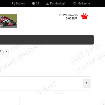
Suchen
DE
Kundenlogin
Merkzettel
hlen
Ihr Warenkorb
0,00 EUR
80/xx
Konto erstellen
Passwort vergessen?
1