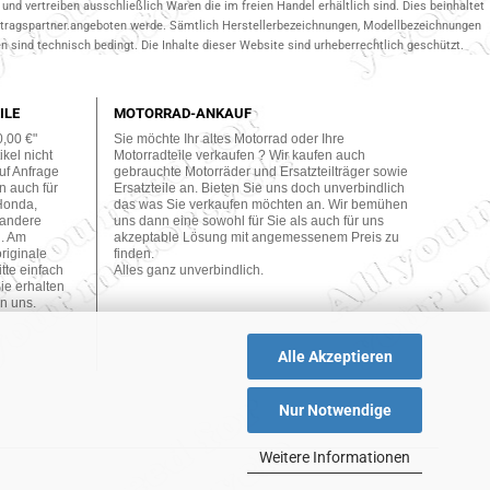
und vertreiben ausschließlich Waren die im freien Handel erhältlich sind. Dies beinhaltet
ertragspartner.angeboten werde. Sämtlich Herstellerbezeichnungen, Modellbezeichnungen
 sind technisch bedingt. Die Inhalte dieser Website sind urheberrechtlich geschützt.
ILE
MOTORRAD-ANKAUF
0,00 €"
Sie möchte Ihr altes Motorrad oder Ihre
kel nicht
Motorradteile verkaufen ? Wir kaufen auch
uf Anfrage
gebrauchte Motorräder und Ersatzteilträger sowie
n auch für
Ersatzteile an. Bieten Sie uns doch unverbindlich
Honda,
das was Sie verkaufen möchten an. Wir bemühen
 andere
uns dann eine sowohl für Sie als auch für uns
n. Am
akzeptable Lösung mit angemessenem Preis zu
originale
finden.
tte einfach
Alles ganz unverbindlich.
ie erhalten
n uns.
Alle Akzeptieren
Nur Notwendige
Weitere Informationen