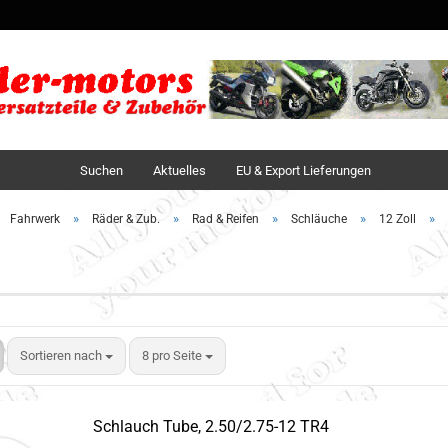
Sprache auswä
Lieferland
Suchen
Aktuelles
EU & Export Lieferungen
»
»
»
»
»
Fahrwerk
Räder & Zub.
Rad & Reifen
Schläuche
12 Zoll
Sortieren nach
8 pro Seite
Schlauch Tube, 2.50/2.75-12 TR4