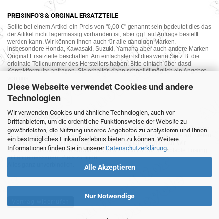
PREISINFO'S & ORGINAL ERSATZTEILE
Sollte bei einem Artikel ein Preis von "0,00 €" genannt sein bedeutet dies das
der Artikel nicht lagermässig vorhanden ist, aber ggf. auf Anfrage bestellt
werden kann. Wir können Ihnen auch für alle gängigen Marken,
insbesondere Honda, Kawasaki, Suzuki, Yamaha aber auch andere Marken
Original Ersatzteile beschaffen. Am einfachsten ist dies wenn Sie z.B. die
originale Teilenummer des Herstellers haben. Bitte einfach über dasd
Kontaktformular anfragen. Sie erhalten dann schnellst möglich ein Angebot
von uns.
Diese Webseite verwendet Cookies und andere
Technologien
Wir verwenden Cookies und ähnliche Technologien, auch von
MOTORRAD-ANKAUF
Drittanbietern, um die ordentliche Funktionsweise der Website zu
Sie möchte Ihr altes Motorrad oder Ihre Motorradteile verkaufen ? Wir kaufen
gewährleisten, die Nutzung unseres Angebotes zu analysieren und Ihnen
auch gebrauchte Motorräder und Ersatzteilträger sowie Ersatzteile an. Bieten
ein bestmögliches Einkaufserlebnis bieten zu können. Weitere
Sie uns doch unverbindlich das was Sie verkaufen möchten an. Wir
Informationen finden Sie in unserer
Datenschutzerklärung
.
bemühen uns dann eine sowohl für Sie als auch für uns akzeptable Lösung
mit angemessenem Preis zu finden.
Alles ganz unverbindlich.
Alle Akzeptieren
Nur Notwendige
Vertrag widerrufen