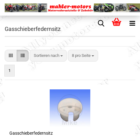
Gasschieberfedernsitz
Sortieren nach
8 pro Seite
1
Gasschieberfedernsitz