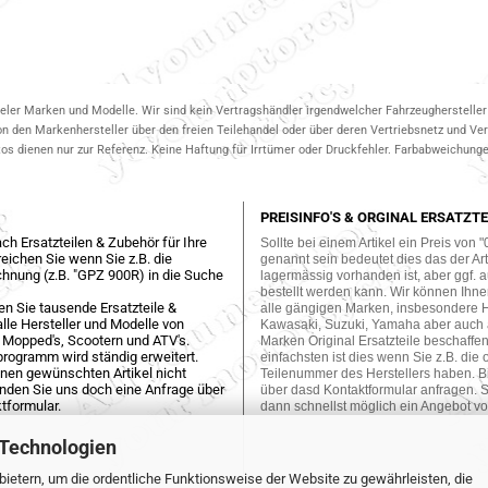
ieler Marken und Modelle. Wir sind kein Vertragshändler irgendwelcher Fahrzeughersteller 
on den Markenhersteller über den freien Teilehandel oder über deren Vertriebsnetz und V
 dienen nur zur Referenz. Keine Haftung für Irrtümer oder Druckfehler. Farbabweichungen
PREISINFO'S & ORGINAL ERSATZTE
ch Ersatzteilen & Zubehör für Ihre
Sollte bei einem Artikel ein Preis von "
eichen Sie wenn Sie z.B. die
genannt sein bedeutet dies das der Arti
hnung (z.B. "GPZ 900R) in die Suche
lagermässig vorhanden ist, aber ggf. a
bestellt werden kann. Wir können Ihne
en Sie tausende Ersatzteile &
alle gängigen Marken, insbesondere 
lle Hersteller und Modelle von
Kawasaki, Suzuki, Yamaha aber auch
 Mopped's, Scootern und ATV's.
Marken Original Ersatzteile beschaffe
programm wird ständig erweitert.
einfachsten ist dies wenn Sie z.B. die 
einen gewünschten Artikel nicht
Teilenummer des Herstellers haben. Bi
enden Sie uns doch eine Anfrage über
über dasd Kontaktformular anfragen. S
tformular.
dann schnellst möglich ein Angebot vo
 Technologien
ietern, um die ordentliche Funktionsweise der Website zu gewährleisten, die