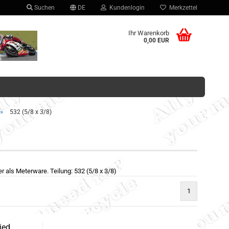
Suchen
DE
Kundenlogin
Merkzettel
hlen
Ihr Warenkorb
0,00 EUR
»
532 (5/8 x 3/8)
Konto erstellen
Passwort vergessen?
r als Meterware. Teilung: 532 (5/8 x 3/8)
1
ied