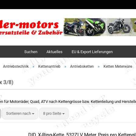
Sprache auswä
Lieferland
Suchen
Aktuelles
EU & Export Lieferungen
»
»
»
Antriebstechnik
Kettenantrieb
Antriebsketten
Ketten Meterware
x 3/8)
en für Motorräder, Quad, ATV nach Kettengrösse bzw. Kettenteilung und Herstelle
Sortieren nach
8 pro Seite
DID, X-Ring-Kette, 532ZLV Meter, Preis pro Kettengl