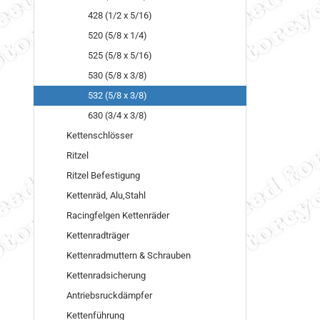
428 (1/2 x 5/16)
520 (5/8 x 1/4)
525 (5/8 x 5/16)
530 (5/8 x 3/8)
532 (5/8 x 3/8)
630 (3/4 x 3/8)
Kettenschlösser
Ritzel
Ritzel Befestigung
Kettenräd, Alu,Stahl
Racingfelgen Kettenräder
Kettenradträger
Kettenradmuttern & Schrauben
Kettenradsicherung
Antriebsruckdämpfer
Kettenführung