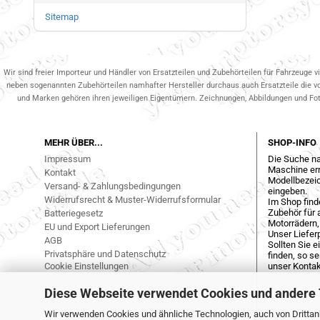
Sitemap
Wir sind freier Importeur und Händler von Ersatzteilen und Zubehörteilen für Fahrzeuge v
neben sogenannten Zubehörteilen namhafter Hersteller durchaus auch Ersatzteile die v
und Marken gehören ihren jeweiligen Eigentümern. Zeichnungen, Abbildungen und Fotos
MEHR ÜBER...
SHOP-INFO
Impressum
Die Suche na
Maschine err
Kontakt
Modellbezeic
Versand- & Zahlungsbedingungen
eingeben.
Widerrufsrecht & Muster-Widerrufsformular
Im Shop find
Zubehör für a
Batteriegesetz
Motorrädern,
EU und Export Lieferungen
Unser Liefer
AGB
Sollten Sie 
Privatsphäre und Datenschutz
finden, so s
Cookie Einstellungen
unser Kontak
Diese Webseite verwendet Cookies und andere
Wir verwenden Cookies und ähnliche Technologien, auch von Drittanb