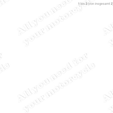
1
bis
2
(von insgesamt
2