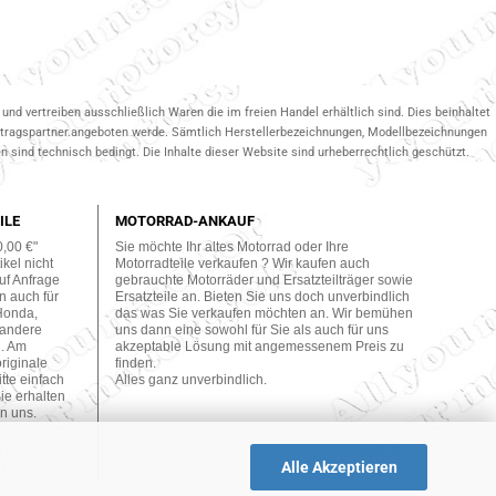
und vertreiben ausschließlich Waren die im freien Handel erhältlich sind. Dies beinhaltet
ertragspartner.angeboten werde. Sämtlich Herstellerbezeichnungen, Modellbezeichnungen
 sind technisch bedingt. Die Inhalte dieser Website sind urheberrechtlich geschützt.
ILE
MOTORRAD-ANKAUF
0,00 €"
Sie möchte Ihr altes Motorrad oder Ihre
kel nicht
Motorradteile verkaufen ? Wir kaufen auch
uf Anfrage
gebrauchte Motorräder und Ersatzteilträger sowie
n auch für
Ersatzteile an. Bieten Sie uns doch unverbindlich
Honda,
das was Sie verkaufen möchten an. Wir bemühen
 andere
uns dann eine sowohl für Sie als auch für uns
n. Am
akzeptable Lösung mit angemessenem Preis zu
originale
finden.
tte einfach
Alles ganz unverbindlich.
ie erhalten
n uns.
Alle Akzeptieren