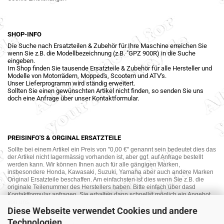
SHOP-INFO
Die Suche nach Ersatzteilen & Zubehör für Ihre Maschine erreichen Sie
wenn Sie z.B. die Modellbezeichnung (z.B. "GPZ 900R) in die Suche
eingeben.
Im Shop finden Sie tausende Ersatzteile & Zubehör für alle Hersteller und
Modelle von Motorrädern, Mopped's, Scootern und ATV's.
Unser Lieferprogramm wird ständig erweitert.
Sollten Sie einen gewünschten Artikel nicht finden, so senden Sie uns
doch eine Anfrage über unser Kontaktformular.
PREISINFO'S & ORGINAL ERSATZTEILE
Sollte bei einem Artikel ein Preis von "0,00 €" genannt sein bedeutet dies das
der Artikel nicht lagermässig vorhanden ist, aber ggf. auf Anfrage bestellt
werden kann. Wir können Ihnen auch für alle gängigen Marken,
insbesondere Honda, Kawasaki, Suzuki, Yamaha aber auch andere Marken
Original Ersatzteile beschaffen. Am einfachsten ist dies wenn Sie z.B. die
originale Teilenummer des Herstellers haben. Bitte einfach über dasd
Kontaktformular anfragen. Sie erhalten dann schnellst möglich ein Angebot
von uns.
Diese Webseite verwendet Cookies und andere
Technologien