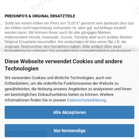
PREISINFO'S & ORGINAL ERSATZTEILE
Sollte bei einem Artikel ein Preis von "0,00 €" genannt sein bedeutet dies das
der Artikel nicht lagermässig vorhanden ist, aber ggf. auf Anfrage bestellt
werden kann. Wir können Ihnen auch für alle gängigen Marken,
insbesondere Honda, Kawasaki, Suzuki, Yamaha aber auch andere Marken
Original Ersatzteile beschaffen. Am einfachsten ist dies wenn Sie z.B. die
originale Teilenummer des Herstellers haben. Bitte einfach über dasd
Kontaktformular anfragen. Sie erhalten dann schnellst möglich ein Angebot
von uns.
Diese Webseite verwendet Cookies und andere
Technologien
Wir verwenden Cookies und ähnliche Technologien, auch von
MOTORRAD-ANKAUF
Drittanbietern, um die ordentliche Funktionsweise der Website zu
Sie möchte Ihr altes Motorrad oder Ihre Motorradteile verkaufen ? Wir kaufen
gewährleisten, die Nutzung unseres Angebotes zu analysieren und Ihnen
auch gebrauchte Motorräder und Ersatzteilträger sowie Ersatzteile an. Bieten
ein bestmögliches Einkaufserlebnis bieten zu können. Weitere
Sie uns doch unverbindlich das was Sie verkaufen möchten an. Wir
Informationen finden Sie in unserer
Datenschutzerklärung
.
bemühen uns dann eine sowohl für Sie als auch für uns akzeptable Lösung
mit angemessenem Preis zu finden.
Alles ganz unverbindlich.
Alle Akzeptieren
Nur Notwendige
Vertrag widerrufen