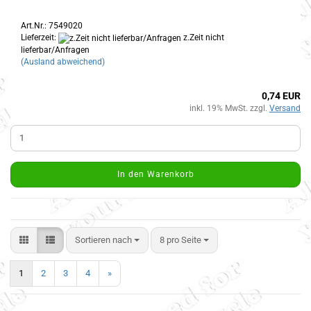
Art.Nr.: 7549020
Lieferzeit:
z.Zeit nicht
lieferbar/Anfragen
(Ausland abweichend)
0,74 EUR
inkl. 19% MwSt. zzgl.
Versand
In den Warenkorb
Sortieren nach
8 pro Seite
1
2
3
4
»