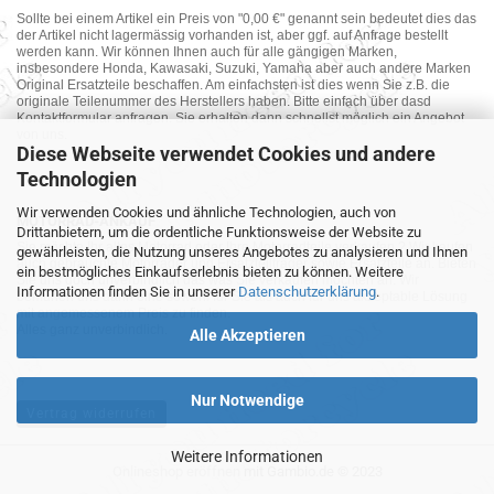
Sollte bei einem Artikel ein Preis von "0,00 €" genannt sein bedeutet dies das
der Artikel nicht lagermässig vorhanden ist, aber ggf. auf Anfrage bestellt
werden kann. Wir können Ihnen auch für alle gängigen Marken,
insbesondere Honda, Kawasaki, Suzuki, Yamaha aber auch andere Marken
Original Ersatzteile beschaffen. Am einfachsten ist dies wenn Sie z.B. die
originale Teilenummer des Herstellers haben. Bitte einfach über dasd
Kontaktformular anfragen. Sie erhalten dann schnellst möglich ein Angebot
von uns.
Diese Webseite verwendet Cookies und andere
Technologien
Wir verwenden Cookies und ähnliche Technologien, auch von
MOTORRAD-ANKAUF
Drittanbietern, um die ordentliche Funktionsweise der Website zu
Sie möchte Ihr altes Motorrad oder Ihre Motorradteile verkaufen ? Wir kaufen
gewährleisten, die Nutzung unseres Angebotes zu analysieren und Ihnen
auch gebrauchte Motorräder und Ersatzteilträger sowie Ersatzteile an. Bieten
ein bestmögliches Einkaufserlebnis bieten zu können. Weitere
Sie uns doch unverbindlich das was Sie verkaufen möchten an. Wir
Informationen finden Sie in unserer
Datenschutzerklärung
.
bemühen uns dann eine sowohl für Sie als auch für uns akzeptable Lösung
mit angemessenem Preis zu finden.
Alles ganz unverbindlich.
Alle Akzeptieren
Nur Notwendige
Vertrag widerrufen
Weitere Informationen
Onlineshop eröffnen
mit Gambio.de © 2023