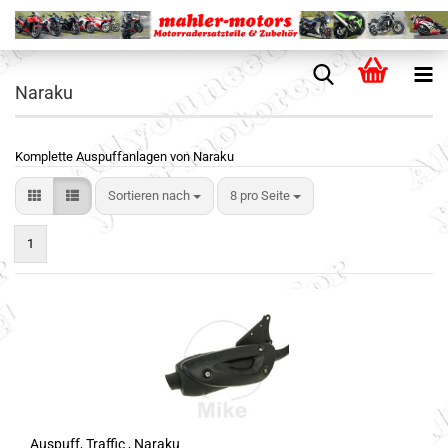
Naraku
Komplette Auspuffanlagen von Naraku
Sortieren nach
8 pro Seite
1
Auspuff, Traffic , Naraku