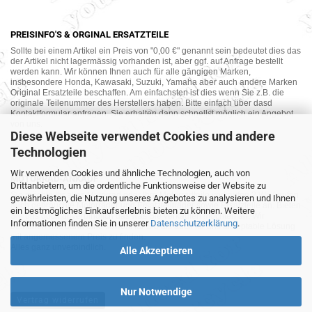
PREISINFO'S & ORGINAL ERSATZTEILE
Sollte bei einem Artikel ein Preis von "0,00 €" genannt sein bedeutet dies das
der Artikel nicht lagermässig vorhanden ist, aber ggf. auf Anfrage bestellt
werden kann. Wir können Ihnen auch für alle gängigen Marken,
insbesondere Honda, Kawasaki, Suzuki, Yamaha aber auch andere Marken
Original Ersatzteile beschaffen. Am einfachsten ist dies wenn Sie z.B. die
originale Teilenummer des Herstellers haben. Bitte einfach über dasd
Kontaktformular anfragen. Sie erhalten dann schnellst möglich ein Angebot
von uns.
Diese Webseite verwendet Cookies und andere
Technologien
Wir verwenden Cookies und ähnliche Technologien, auch von
MOTORRAD-ANKAUF
Drittanbietern, um die ordentliche Funktionsweise der Website zu
Sie möchte Ihr altes Motorrad oder Ihre Motorradteile verkaufen ? Wir kaufen
gewährleisten, die Nutzung unseres Angebotes zu analysieren und Ihnen
auch gebrauchte Motorräder und Ersatzteilträger sowie Ersatzteile an. Bieten
ein bestmögliches Einkaufserlebnis bieten zu können. Weitere
Sie uns doch unverbindlich das was Sie verkaufen möchten an. Wir
Informationen finden Sie in unserer
Datenschutzerklärung
.
bemühen uns dann eine sowohl für Sie als auch für uns akzeptable Lösung
mit angemessenem Preis zu finden.
Alles ganz unverbindlich.
Alle Akzeptieren
Nur Notwendige
Vertrag widerrufen