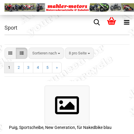
Sport
Sortieren nach
8 pro Seite
1
2
3
4
5
»
Puig, Sportscheibe, New Generation, für Nakedbike blau