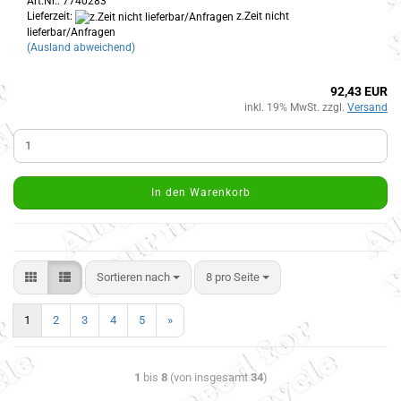
Art.Nr.: 7740283
Lieferzeit:
z.Zeit nicht
lieferbar/Anfragen
(Ausland abweichend)
92,43 EUR
inkl. 19% MwSt. zzgl.
Versand
In den Warenkorb
Sortieren nach
8 pro Seite
1
2
3
4
5
»
1
bis
8
(von insgesamt
34
)