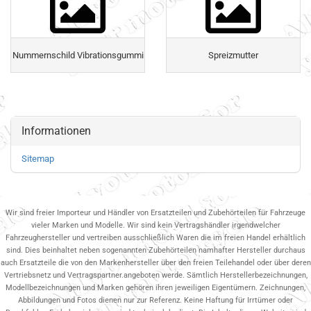
Nummernschild Vibrationsgummi
Spreizmutter
Informationen
Sitemap
Wir sind freier Importeur und Händler von Ersatzteilen und Zubehörteilen für Fahrzeuge
vieler Marken und Modelle. Wir sind kein Vertragshändler irgendwelcher
Fahrzeughersteller und vertreiben ausschließlich Waren die im freien Handel erhältlich
sind. Dies beinhaltet neben sogenannten Zubehörteilen namhafter Hersteller durchaus
auch Ersatzteile die von den Markenhersteller über den freien Teilehandel oder über deren
Vertriebsnetz und Vertragspartner.angeboten werde. Sämtlich Herstellerbezeichnungen,
Modellbezeichnungen und Marken gehören ihren jeweiligen Eigentümern. Zeichnungen,
Abbildungen und Fotos dienen nur zur Referenz. Keine Haftung für Irrtümer oder