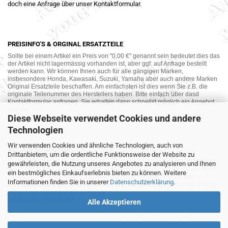
doch eine Anfrage über unser Kontaktformular.
PREISINFO'S & ORGINAL ERSATZTEILE
Sollte bei einem Artikel ein Preis von "0,00 €" genannt sein bedeutet dies das
der Artikel nicht lagermässig vorhanden ist, aber ggf. auf Anfrage bestellt
werden kann. Wir können Ihnen auch für alle gängigen Marken,
insbesondere Honda, Kawasaki, Suzuki, Yamaha aber auch andere Marken
Original Ersatzteile beschaffen. Am einfachsten ist dies wenn Sie z.B. die
originale Teilenummer des Herstellers haben. Bitte einfach über dasd
Kontaktformular anfragen. Sie erhalten dann schnellst möglich ein Angebot
von uns.
Diese Webseite verwendet Cookies und andere
Technologien
Wir verwenden Cookies und ähnliche Technologien, auch von
MOTORRAD-ANKAUF
Drittanbietern, um die ordentliche Funktionsweise der Website zu
Sie möchte Ihr altes Motorrad oder Ihre Motorradteile verkaufen ? Wir kaufen
gewährleisten, die Nutzung unseres Angebotes zu analysieren und Ihnen
auch gebrauchte Motorräder und Ersatzteilträger sowie Ersatzteile an. Bieten
ein bestmögliches Einkaufserlebnis bieten zu können. Weitere
Sie uns doch unverbindlich das was Sie verkaufen möchten an. Wir
Informationen finden Sie in unserer
Datenschutzerklärung
.
bemühen uns dann eine sowohl für Sie als auch für uns akzeptable Lösung
mit angemessenem Preis zu finden.
Alles ganz unverbindlich.
Alle Akzeptieren