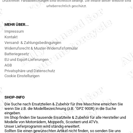
Druckfehler. Farbabweichungen sind technisch bedingt. Die Inhalte dieser Website sind
urheberrechtlich geschützt.
MEHR ÜBER...
Impressum
Kontakt
Versand- & Zahlungsbedingungen
Widerrufsrecht & Muster-Widerrufsformular
Batteriegesetz
EU und Export Lieferungen
AGB
Privatsphäre und Datenschutz
Cookie Einstellungen
SHOP-INFO
Die Suche nach Ersatzteilen & Zubehör für Ihre Maschine erreichen Sie
wenn Sie z.B. die Modellbezeichnung (z.B. "GPZ 900R) in die Suche
eingeben.
Im Shop finden Sie tausende Ersatzteile & Zubehör für alle Hersteller und
Modelle von Motorrädern, Mopped's, Scootern und ATV's.
Unser Lieferprogramm wird ständig erweitert.
Sollten Sie einen gewünschten Artikel nicht finden, so senden Sie uns