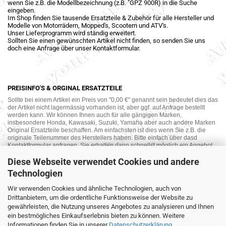
wenn Sie z.B. die Modellbezeichnung (z.B. "GPZ 900R) in die Suche
eingeben.
Im Shop finden Sie tausende Ersatzteile & Zubehör für alle Hersteller und
Modelle von Motorrädern, Mopped's, Scootern und ATV's.
Unser Lieferprogramm wird ständig erweitert.
Sollten Sie einen gewünschten Artikel nicht finden, so senden Sie uns
doch eine Anfrage über unser Kontaktformular.
PREISINFO'S & ORGINAL ERSATZTEILE
Sollte bei einem Artikel ein Preis von "0,00 €" genannt sein bedeutet dies das
der Artikel nicht lagermässig vorhanden ist, aber ggf. auf Anfrage bestellt
werden kann. Wir können Ihnen auch für alle gängigen Marken,
insbesondere Honda, Kawasaki, Suzuki, Yamaha aber auch andere Marken
Original Ersatzteile beschaffen. Am einfachsten ist dies wenn Sie z.B. die
originale Teilenummer des Herstellers haben. Bitte einfach über dasd
Kontaktformular anfragen. Sie erhalten dann schnellst möglich ein Angebot
von uns.
Diese Webseite verwendet Cookies und andere
Technologien
Wir verwenden Cookies und ähnliche Technologien, auch von
MOTORRAD-ANKAUF
Drittanbietern, um die ordentliche Funktionsweise der Website zu
Sie möchte Ihr altes Motorrad oder Ihre Motorradteile verkaufen ? Wir kaufen
gewährleisten, die Nutzung unseres Angebotes zu analysieren und Ihnen
auch gebrauchte Motorräder und Ersatzteilträger sowie Ersatzteile an. Bieten
ein bestmögliches Einkaufserlebnis bieten zu können. Weitere
Sie uns doch unverbindlich das was Sie verkaufen möchten an. Wir
Informationen finden Sie in unserer
Datenschutzerklärung
.