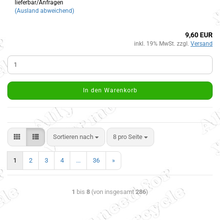
lieferbar/Anfragen
(Ausland abweichend)
9,60 EUR
inkl. 19% MwSt. zzgl.
Versand
In den Warenkorb
Sortieren nach
8 pro Seite
1
2
3
4
...
36
»
1
bis
8
(von insgesamt
286
)