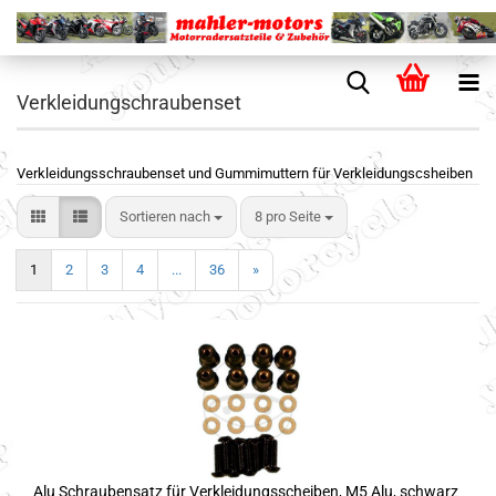
Verkleidungschraubenset
Verkleidungsschraubenset und Gummimuttern für Verkleidungscsheiben
Sortieren nach
8 pro Seite
1
2
3
4
...
36
»
Alu Schraubensatz für Verkleidungsscheiben, M5 Alu, schwarz