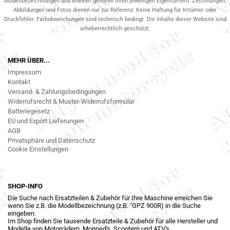
Modellbezeichnungen und Marken gehören ihren jeweiligen Eigentümern. Zeichnungen,
Abbildungen und Fotos dienen nur zur Referenz. Keine Haftung für Irrtümer oder
Druckfehler. Farbabweichungen sind technisch bedingt. Die Inhalte dieser Website sind
urheberrechtlich geschützt.
MEHR ÜBER...
Impressum
Kontakt
Versand- & Zahlungsbedingungen
Widerrufsrecht & Muster-Widerrufsformular
Batteriegesetz
EU und Export Lieferungen
AGB
Privatsphäre und Datenschutz
Cookie Einstellungen
SHOP-INFO
Die Suche nach Ersatzteilen & Zubehör für Ihre Maschine erreichen Sie
wenn Sie z.B. die Modellbezeichnung (z.B. "GPZ 900R) in die Suche
eingeben.
Im Shop finden Sie tausende Ersatzteile & Zubehör für alle Hersteller und
Modelle von Motorrädern, Mopped's, Scootern und ATV's.