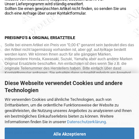
Unser Lieferprogramm wird ständig erweitert.
Sollten Sie einen gewünschten Artikel nicht finden, so senden Sie uns
doch eine Anfrage über unser Kontaktformular.
PREISINFO'S & ORGINAL ERSATZTEILE
Sollte bei einem Artikel ein Preis von "0,00 €" genannt sein bedeutet dies das
der Artikel nicht lagermässig vorhanden ist, aber ggf. auf Anfrage bestellt
werden kann. Wir können Ihnen auch für alle gängigen Marken,
insbesondere Honda, Kawasaki, Suzuki, Yamaha aber auch andere Marken
Original Ersatzteile beschaffen. Am einfachsten ist dies wenn Sie z.B. die
originale Teilenummer des Herstellers haben. Bitte einfach über dasd
Kontaktformular anfragen. Sie erhalten dann schnellst möglich ein Angebot
von uns.
Diese Webseite verwendet Cookies und andere
Technologien
Wir verwenden Cookies und ähnliche Technologien, auch von
MOTORRAD-ANKAUF
Drittanbietern, um die ordentliche Funktionsweise der Website zu
Sie möchte Ihr altes Motorrad oder Ihre Motorradteile verkaufen ? Wir kaufen
gewährleisten, die Nutzung unseres Angebotes zu analysieren und Ihnen
auch gebrauchte Motorräder und Ersatzteilträger sowie Ersatzteile an. Bieten
ein bestmögliches Einkaufserlebnis bieten zu können. Weitere
Sie uns doch unverbindlich das was Sie verkaufen möchten an. Wir
Informationen finden Sie in unserer
Datenschutzerklärung
.
bemühen uns dann eine sowohl für Sie als auch für uns akzeptable Lösung
mit angemessenem Preis zu finden.
Alles ganz unverbindlich.
Alle Akzeptieren