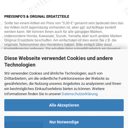
PREISINFO'S & ORGINAL ERSATZTEILE
Sollte bei einem Artikel ein Preis von "0,00 €" genannt sein bedeutet dies das
der Artikel nicht lagermässig vorhanden ist, aber ggf. auf Anfrage bestellt
werden kann. Wir können Ihnen auch für alle gängigen Marken,
insbesondere Honda, Kawasaki, Suzuki, Yamaha aber auch andere Marken
Original Ersatzteile beschaffen. Am einfachsten ist dies wenn Sie z.B. die
originale Teilenummer des Herstellers haben. Bitte einfach über dasd
Kontaktformular anfragen. Sie erhalten dann schnellst möglich ein Angebot
von uns.
Diese Webseite verwendet Cookies und andere
Technologien
Wir verwenden Cookies und ähnliche Technologien, auch von
MOTORRAD-ANKAUF
Drittanbietern, um die ordentliche Funktionsweise der Website zu
Sie möchte Ihr altes Motorrad oder Ihre Motorradteile verkaufen ? Wir kaufen
gewährleisten, die Nutzung unseres Angebotes zu analysieren und Ihnen
auch gebrauchte Motorräder und Ersatzteilträger sowie Ersatzteile an. Bieten
ein bestmögliches Einkaufserlebnis bieten zu können. Weitere
Sie uns doch unverbindlich das was Sie verkaufen möchten an. Wir
Informationen finden Sie in unserer
Datenschutzerklärung
.
bemühen uns dann eine sowohl für Sie als auch für uns akzeptable Lösung
mit angemessenem Preis zu finden.
Alles ganz unverbindlich.
Alle Akzeptieren
Nur Notwendige
Vertrag widerrufen