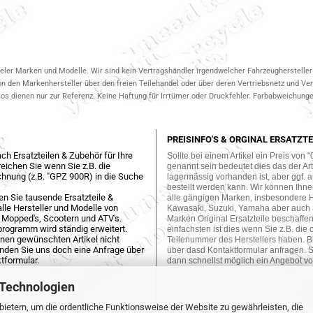
ieler Marken und Modelle. Wir sind kein Vertragshändler irgendwelcher Fahrzeughersteller 
on den Markenhersteller über den freien Teilehandel oder über deren Vertriebsnetz und V
 dienen nur zur Referenz. Keine Haftung für Irrtümer oder Druckfehler. Farbabweichungen
PREISINFO'S & ORGINAL ERSATZTE
ch Ersatzteilen & Zubehör für Ihre
Sollte bei einem Artikel ein Preis von "
eichen Sie wenn Sie z.B. die
genannt sein bedeutet dies das der Arti
hnung (z.B. "GPZ 900R) in die Suche
lagermässig vorhanden ist, aber ggf. a
bestellt werden kann. Wir können Ihne
en Sie tausende Ersatzteile &
alle gängigen Marken, insbesondere 
lle Hersteller und Modelle von
Kawasaki, Suzuki, Yamaha aber auch
 Mopped's, Scootern und ATV's.
Marken Original Ersatzteile beschaffe
programm wird ständig erweitert.
einfachsten ist dies wenn Sie z.B. die 
einen gewünschten Artikel nicht
Teilenummer des Herstellers haben. Bi
enden Sie uns doch eine Anfrage über
über dasd Kontaktformular anfragen. S
tformular.
dann schnellst möglich ein Angebot vo
 Technologien
ietern, um die ordentliche Funktionsweise der Website zu gewährleisten, die