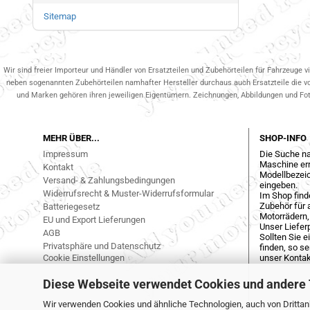
Sitemap
Wir sind freier Importeur und Händler von Ersatzteilen und Zubehörteilen für Fahrzeuge v
neben sogenannten Zubehörteilen namhafter Hersteller durchaus auch Ersatzteile die v
und Marken gehören ihren jeweiligen Eigentümern. Zeichnungen, Abbildungen und Fotos
MEHR ÜBER...
SHOP-INFO
Impressum
Die Suche na
Maschine err
Kontakt
Modellbezeic
Versand- & Zahlungsbedingungen
eingeben.
Widerrufsrecht & Muster-Widerrufsformular
Im Shop find
Zubehör für a
Batteriegesetz
Motorrädern,
EU und Export Lieferungen
Unser Liefer
AGB
Sollten Sie 
Privatsphäre und Datenschutz
finden, so s
Cookie Einstellungen
unser Kontak
Diese Webseite verwendet Cookies und andere
Wir verwenden Cookies und ähnliche Technologien, auch von Drittanb