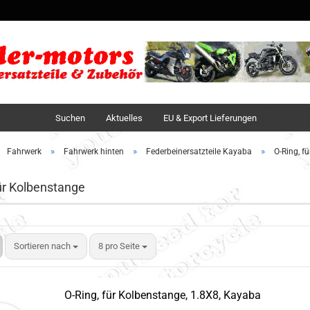
Sprache auswä
Lieferland
Suchen
Aktuelles
EU & Export Lieferungen
»
»
»
Fahrwerk
Fahrwerk hinten
Federbeinersatzteile Kayaba
O-Ring, f
ür Kolbenstange
Sortieren nach
8 pro Seite
O-Ring, für Kolbenstange, 1.8X8, Kayaba