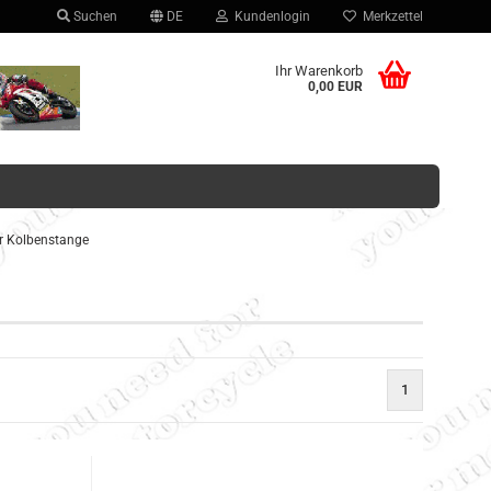
Suchen
DE
Kundenlogin
Merkzettel
hlen
Ihr Warenkorb
0,00 EUR
ür Kolbenstange
Konto erstellen
Passwort vergessen?
1