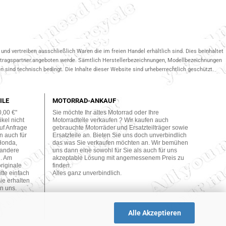
und vertreiben ausschließlich Waren die im freien Handel erhältlich sind. Dies beinhaltet
ertragspartner.angeboten werde. Sämtlich Herstellerbezeichnungen, Modellbezeichnungen
 sind technisch bedingt. Die Inhalte dieser Website sind urheberrechtlich geschützt.
ILE
MOTORRAD-ANKAUF
0,00 €"
Sie möchte Ihr altes Motorrad oder Ihre
kel nicht
Motorradteile verkaufen ? Wir kaufen auch
uf Anfrage
gebrauchte Motorräder und Ersatzteilträger sowie
n auch für
Ersatzteile an. Bieten Sie uns doch unverbindlich
Honda,
das was Sie verkaufen möchten an. Wir bemühen
 andere
uns dann eine sowohl für Sie als auch für uns
n. Am
akzeptable Lösung mit angemessenem Preis zu
originale
finden.
tte einfach
Alles ganz unverbindlich.
ie erhalten
n uns.
Alle Akzeptieren