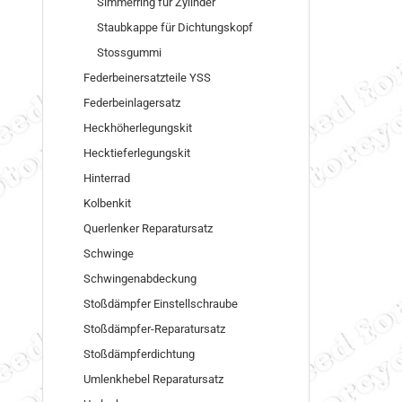
Simmerring für Zylinder
Staubkappe für Dichtungskopf
Stossgummi
Federbeinersatzteile YSS
Federbeinlagersatz
Heckhöherlegungskit
Hecktieferlegungskit
Hinterrad
Kolbenkit
Querlenker Reparatursatz
Schwinge
Schwingenabdeckung
Stoßdämpfer Einstellschraube
Stoßdämpfer-Reparatursatz
Stoßdämpferdichtung
Umlenkhebel Reparatursatz