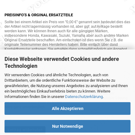
PREISINFO'S & ORGINAL ERSATZTEILE
Sollte bei einem Artikel ein Preis von "0,00 €" genannt sein bedeutet dies das
der Artikel nicht lagermässig vorhanden ist, aber ggf. auf Anfrage bestellt
werden kann. Wir können Ihnen auch für alle gängigen Marken,
insbesondere Honda, Kawasaki, Suzuki, Yamaha aber auch andere Marken
Original Ersatzteile beschaffen. Am einfachsten ist dies wenn Sie z.B. die
originale Teilenummer des Herstellers haben. Bitte einfach über dasd
Kontaktformular anfragen. Sie erhalten dann schnellst möglich ein Angebot
von uns.
Diese Webseite verwendet Cookies und andere
Technologien
Wir verwenden Cookies und ähnliche Technologien, auch von
MOTORRAD-ANKAUF
Drittanbietern, um die ordentliche Funktionsweise der Website zu
Sie möchte Ihr altes Motorrad oder Ihre Motorradteile verkaufen ? Wir kaufen
gewährleisten, die Nutzung unseres Angebotes zu analysieren und Ihnen
auch gebrauchte Motorräder und Ersatzteilträger sowie Ersatzteile an. Bieten
ein bestmögliches Einkaufserlebnis bieten zu können. Weitere
Sie uns doch unverbindlich das was Sie verkaufen möchten an. Wir
Informationen finden Sie in unserer
Datenschutzerklärung
.
bemühen uns dann eine sowohl für Sie als auch für uns akzeptable Lösung
mit angemessenem Preis zu finden.
Alles ganz unverbindlich.
Alle Akzeptieren
Nur Notwendige
Vertrag widerrufen