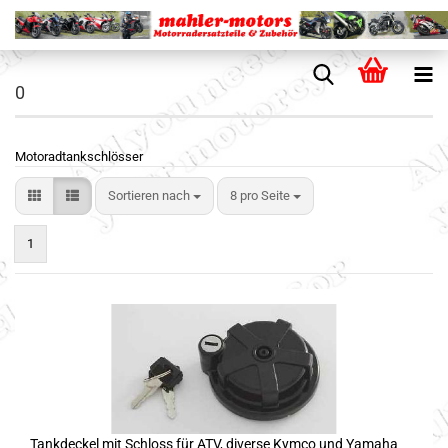
0
Motoradtankschlösser
Sortieren nach
8 pro Seite
1
Tankdeckel mit Schloss für ATV, diverse Kymco und Yamaha